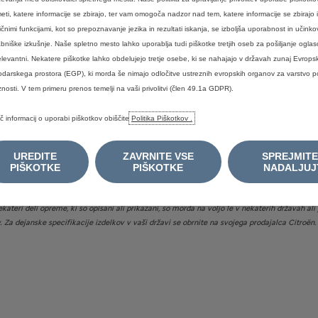
eti, katere informacije se zbirajo, ter vam omogoča nadzor nad tem, katere informacije se zbirajo i
ličnimi funkcijami, kot so prepoznavanje jezika in rezultati iskanja, se izboljša uporabnost in učinko
bniške izkušnje. Naše spletno mesto lahko uporablja tudi piškotke tretjih oseb za pošiljanje oglaso
elevantni. Nekatere piškotke lahko obdelujejo tretje osebe, ki se nahajajo v državah zunaj Evrop
EBNIH PODATKOV
darskega prostora (EGP), ki morda še nimajo odločitve ustreznih evropskih organov za varstvo 
BREZPLAČNA ŠTE
I
znosti. V tem primeru prenos temelji na vaši privolitvi (člen 49.1a GDPR).
č informacij o uporabi piškotkov obiščite
Politika Piškotkov .
lno segrevanje. Emisije onesnaževal zunanjega zraka iz prometa pomembno prispevajo
vih oksidov. Podrobne okoljske informacije o novih osebnih avtomobilih najdete v pri
UREDITE
ZAVRNITE VSE
SPREJMITE
.
PIŠKOTKE
PIŠKOTKE
NADALJUJ
 Pridržujemo si pravico do napak in posodobitev informacij, brez predhodne najave. C AU
prevzema nobene odgovornosti za nobene zahtevke ali izgube, ki izhajajo iz zanašanja na 
ekateri deli opreme, ki so opisani ali prikazani, so morda na voljo le v nekaterih državah a
v. Za dejanske specifikacije izdelkov v vaši državi se obrnite na svojega prodajalca Citroën.