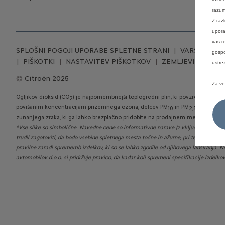
razum
Z raz
upora
vas r
SPLOŠNI POGOJI UPORABE SPLETNE STRANI
VARSTVO OS
gospo
PIŠKOTKI
NASTAVITEV PIŠKOTKOV
ZEMLJEVID STRAN
ustre
Citroën 2025
Za ve
Ogljikov dioksid (CO
) je najpomembnejši toplogredni plin, ki povzroča globa
2
povišanim koncentracijam prizemnega ozona, delcev PM
in PM
ter dušiko
10
2,5
zunanjega zraka, ki ga lahko brezplačno pridobite na prodajnem mestu in
tukaj
*Vse slike so simbolične. Navedne cene so informativne narave (z vključenim DDV).
trudil zagotoviti, da bodo vsebine spletnega mesta točne in ažurne, pri tem pa ne 
pravilne zaradi sprememb izdelkov, ki so se lahko zgodile od njihovega lansiranja. N
avtomobilov d.o.o. si pridržuje pravico, da kadar koli spremeni specifikacije izdelko