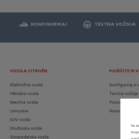
KONFIGURIRAJ
TESTNA VOŽNJA
VOZILA CITROËN
POIŠČITE SI 
Električna vozila
Konfiguriraj si 
Hibridna vozila
Testna vožnja
Mestna vozila
Ponudba za vo
Limuzine
Nova vozila na 
SUV vozila
Na sp
Družinska vozila
drugo
Gospodarska vozila
razlo