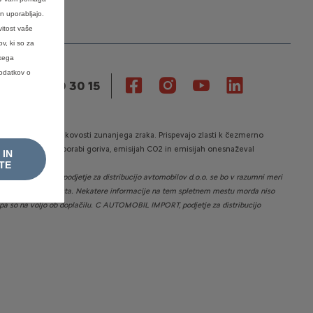
n uporabljajo.
vitost vaše
v, ki so za
skega
podatkov o
VILKA 080 30 15
 k poslabšanju kakovosti zunanjega zraka. Prispevajo zlasti k čezmerno
ročniku o varčni porabi goriva, emisijah CO2 in emisijah onesnaževal
 IN
TE
TOMOBIL IMPORT, podjetje za distribucijo avtomobilov d.o.o.
se bo v razumni meri
vsebine spletnega mesta. Nekatere informacije na tem spletnem mestu morda niso
li pa so na voljo ob doplačilu. C AUTOMOBIL IMPORT, podjetje za distribucijo