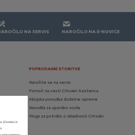
NAROČILO NA SERVIS
NAROČILO NA E-NOVICE
POPRODAJNE STORITVE
Naročite se na servis
Pomoč na cesti Citroën Asistenca
Akcijska ponudba dodatne opreme
Navodila za uporabo vozila
Vloga za potrdilo o skladnosti Citroën
e (Cookie) in
en
kov vam pomaga