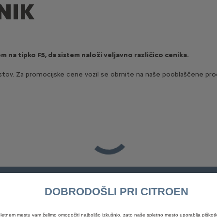
NIK
m na tipko F5, da sistem naloži veljavno različico cenika.
stov. Za promocijske cene vozil se obrnite na naše pooblaščene prod
CENIKI IN KATALOGI
POVPRAŠEVANJE
DOBRODOŠLI PRI CITROEN
letnem mestu vam želimo omogočiti najboljšo izkušnjo, zato naše spletno mesto uporablja piškotk