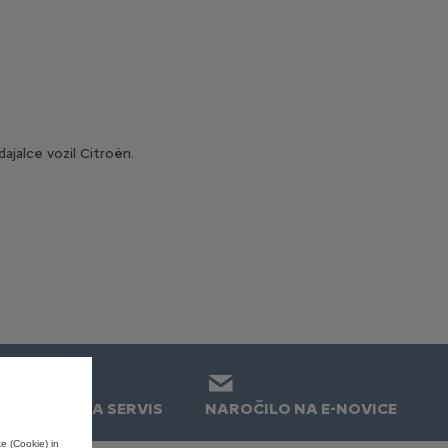
ajalce vozil Citroën.
NAROČILO NA SERVIS
NAROČILO NA E-NOVICE
e (Cookie) in