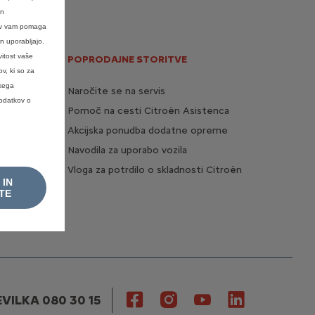
en
kov vam pomaga
n uporabljajo.
vitost vaše
POPRODAJNE STORITVE
v, ki so za
skega
Naročite se na servis
podatkov o
Pomoč na cesti Citroën Asistenca
Akcijska ponudba dodatne opreme
Navodila za uporabo vozila
Vloga za potrdilo o skladnosti Citroën
 IN
TE
VILKA 080 30 15