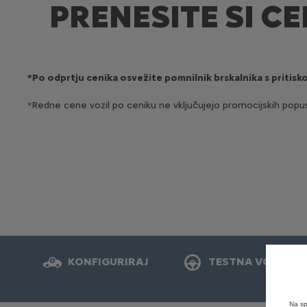
PRENESITE SI CE
*Po odprtju cenika osvežite pomnilnik brskalnika s pritisko
*Redne cene vozil po ceniku ne vključujejo promocijskih popu
KONFIGURIRAJ
TESTNA VOŽNJA
Na sp