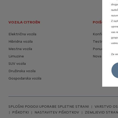
drugo
razlo
razum
Z raz
VOZILA CITROËN
POIŠČITE SI 
upora
vas r
Električna vozila
Konfiguriraj si 
gospo
Hibridna vozila
Testna vožnja
ustre
Mestna vozila
Ponudba za vo
Za ve
Limuzine
Nova vozila na 
SUV vozila
Družinska vozila
Gospodarska vozila
SPLOŠNI POGOJI UPORABE SPLETNE STRANI
VARSTVO OS
PIŠKOTKI
NASTAVITEV PIŠKOTKOV
ZEMLJEVID STRAN