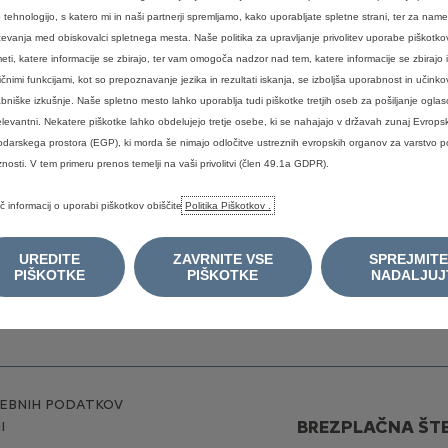
 tehnologijo, s katero mi in naši partnerji spremljamo, kako uporabljate spletne strani, ter za nam
čevanja med obiskovalci spletnega mesta. Naše politika za upravljanje privolitev uporabe piškot
eti, katere informacije se zbirajo, ter vam omogoča nadzor nad tem, katere informacije se zbirajo i
ličnimi funkcijami, kot so prepoznavanje jezika in rezultati iskanja, se izboljša uporabnost in učinko
VOZILO
UPORABNE POVEZAVE
bniške izkušnje. Naše spletno mesto lahko uporablja tudi piškotke tretjih oseb za pošiljanje oglaso
elevantni. Nekatere piškotke lahko obdelujejo tretje osebe, ki se nahajajo v državah zunaj Evrop
vozilo
Ceniki in katalogi
darskega prostora (EGP), ki morda še nimajo odločitve ustreznih evropskih organov za varstvo 
Poišči prodajno mesto/servis
znosti. V tem primeru prenos temelji na vaši privolitvi (člen 49.1a GDPR).
zilo
Služba za stike s strankami
č informacij o uporabi piškotkov obiščite
Politika Piškotkov .
zalogi
Prijava na e-Novice
Citroën Services Store
UREDITE
ZAVRNITE VSE
SPREJMITE
EU Data Act
PIŠKOTKE
PIŠKOTKE
NADALJUJ
EBNIH PODATKOV
BREZPLAČNA ŠTE
I