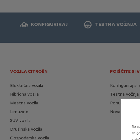
KONFIGURIRAJ
TESTNA VOŽNJA
VOZILA CITROËN
POIŠČITE SI 
Električna vozila
Konfiguriraj si 
Hibridna vozila
Testna vožnja
Mestna vozila
Ponudba za vo
Limuzine
Nova vozila na 
SUV vozila
Na sp
Družinska vozila
drugo
Gospodarska vozila
razlo