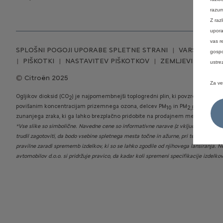
razum
Z raz
upora
vas r
SPLOŠNI POGOJI UPORABE SPLETNE STRANI
VARSTVO OS
gospo
PIŠKOTKI
NASTAVITEV PIŠKOTKOV
ZEMLJEVID STRAN
ustre
Citroën 2025
Za ve
Ogljikov dioksid (CO
) je najpomembnejši toplogredni plin, ki povzroča globa
2
povišanim koncentracijam prizemnega ozona, delcev PM
in PM
ter dušiko
10
2,5
zunanjega zraka, ki ga lahko brezplačno pridobite na prodajnem mestu in
tukaj
*Vse slike so simbolične. Navedne cene so informativne narave (z vključenim DDV).
trudil zagotoviti, da bodo vsebine spletnega mesta točne in ažurne, pri tem pa ne 
pravilne zaradi sprememb izdelkov, ki so se lahko zgodile od njihovega lansiranja. N
avtomobilov d.o.o. si pridržuje pravico, da kadar koli spremeni specifikacije izdelko