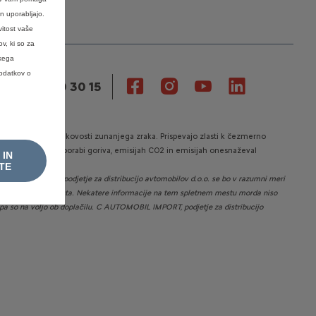
n uporabljajo.
vitost vaše
v, ki so za
skega
podatkov o
VILKA 080 30 15
 k poslabšanju kakovosti zunanjega zraka. Prispevajo zlasti k čezmerno
ročniku o varčni porabi goriva, emisijah CO2 in emisijah onesnaževal
 IN
TE
TOMOBIL IMPORT, podjetje za distribucijo avtomobilov d.o.o.
se bo v razumni meri
vsebine spletnega mesta. Nekatere informacije na tem spletnem mestu morda niso
li pa so na voljo ob doplačilu. C AUTOMOBIL IMPORT, podjetje za distribucijo