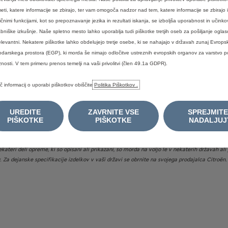
eti, katere informacije se zbirajo, ter vam omogoča nadzor nad tem, katere informacije se zbirajo i
ličnimi funkcijami, kot so prepoznavanje jezika in rezultati iskanja, se izboljša uporabnost in učinko
bniške izkušnje. Naše spletno mesto lahko uporablja tudi piškotke tretjih oseb za pošiljanje oglaso
elevantni. Nekatere piškotke lahko obdelujejo tretje osebe, ki se nahajajo v državah zunaj Evrop
EBNIH PODATKOV
darskega prostora (EGP), ki morda še nimajo odločitve ustreznih evropskih organov za varstvo 
BREZPLAČNA ŠTE
I
znosti. V tem primeru prenos temelji na vaši privolitvi (člen 49.1a GDPR).
č informacij o uporabi piškotkov obiščite
Politika Piškotkov .
lno segrevanje. Emisije onesnaževal zunanjega zraka iz prometa pomembno prispevajo
vih oksidov. Podrobne okoljske informacije o novih osebnih avtomobilih najdete v pri
UREDITE
ZAVRNITE VSE
SPREJMITE
.
PIŠKOTKE
PIŠKOTKE
NADALJUJ
 Pridržujemo si pravico do napak in posodobitev informacij, brez predhodne najave. C AU
prevzema nobene odgovornosti za nobene zahtevke ali izgube, ki izhajajo iz zanašanja na 
ekateri deli opreme, ki so opisani ali prikazani, so morda na voljo le v nekaterih državah a
v. Za dejanske specifikacije izdelkov v vaši državi se obrnite na svojega prodajalca Citroën.