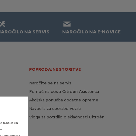
NAROČILO NA SERVIS
NAROČILO NA E-NOVICE
POPRODAJNE STORITVE
Naročite se na servis
Pomoč na cesti Citroën Asistenca
Akcijska ponudba dodatne opreme
Navodila za uporabo vozila
Vloga za potrdilo o skladnosti Citroën
e (Cookie) in
en
kov vam pomaga