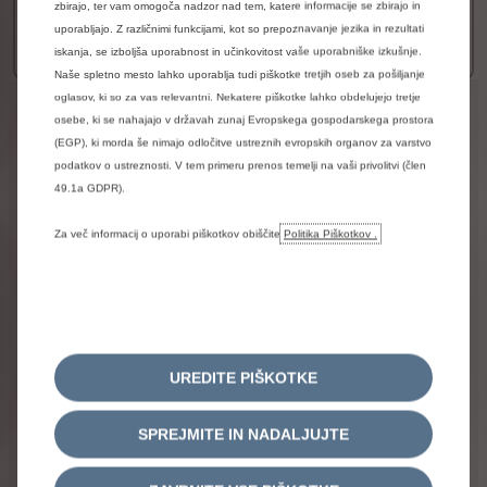
zbirajo, ter vam omogoča nadzor nad tem, katere informacije se zbirajo in
36.690 € Z DDV
Od
uporabljajo. Z različnimi funkcijami, kot so prepoznavanje jezika in rezultati
VEČ PODROBNOSTI
iskanja, se izboljša uporabnost in učinkovitost vaše uporabniške izkušnje.
Naše spletno mesto lahko uporablja tudi piškotke tretjih oseb za pošiljanje
oglasov, ki so za vas relevantni. Nekatere piškotke lahko obdelujejo tretje
Pravno obvestilo
osebe, ki se nahajajo v državah zunaj Evropskega gospodarskega prostora
(EGP), ki morda še nimajo odločitve ustreznih evropskih organov za varstvo
Vse
cene
so
informativne
narave
in
so
cene
po
podatkov o ustreznosti. V tem primeru prenos temelji na vaši privolitvi (člen
ceniku
(z
vključenim
DDV)
brez
upoštevanja
aktualnih
popustov.
Pridržujemo
si
pravico
do
napak
49.1a GDPR).
in
posodobitev
informacij,
brez
predhodne
najave.
Lahko
se
zgodi,
da
nekateri
modeli,
oprema
ali
Za več informacij o uporabi piškotkov obiščite
Politika Piškotkov .
barve
začasno
niso
na
voljo.
Vabimo
vas,
da
se
za
podrobnejše
informacije
in
prilagojeno
ponudbo
obrnete
na
izbranega
pooblaščenega
prodajalca
Citroën.
*Prikazani
podatki
(kombinirane
vrednosti)
o
porabi
goriva
in
emisij
osnaževal
znanjega
zraka
CO2
so
določeni
v
skladu
z
novim
globalno
usklajenim
UREDITE PIŠKOTKE
preskusnem
postopku
za
lahka
vozila
Worldwide
harmonized
Light
vehicle
Test
Procedure
WLTP
-
Uredba
EU
2017/948.
Od
1.
septembra
2018
je
SPREJMITE IN NADALJUJTE
postopek
WLTP
v
celoti
nadomestil
nov
evropski
vozni
cikel
(NEDC).
Najnovejši
globalno
usklajeni
poskusni
postopek
za
homologacijo
vozil
WLTP