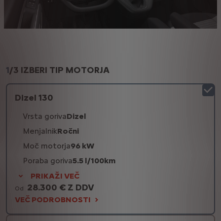
1
/
3 IZBERI TIP MOTORJA
Dizel 130
Vrsta goriva
Dizel
Menjalnik
Ročni
Moč motorja
96 kW
Poraba goriva
5.5 l/100km
PRIKAŽI VEČ
28.300 € Z DDV
Od
VEČ PODROBNOSTI