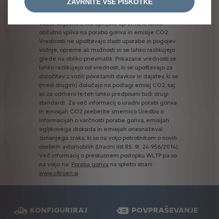
ZAVRNITE VSE PIŠKOTKE
omogoča
dostop
do
bolj
natančnih
podatkov,
saj
upošteva
specifikacije
vsakega
posameznega
vozila
vključno
z
vso
opcijsko
opremo,
ki
lahko
občutno
vpliva
na
porabo
goriva
in
emisije
CO2.
Vrednosti
ne
upoštevajo
zlasti
uporabe
in
pogojev
vožnje,
opreme
ali
možnosti
in
se
lahko
razlikujejo
glede
na
obliko
pnevmatik.
Prikazane
vrednosti
se
lahko
razlikujejo
od
vrednosti,
ki
se
upoštevajo
za
določitev
z
vozili
povezanih
davkov
in
dajatev,
ki
se
(med
drugim)
določajo
na
podlagi
emisij
CO2,
saj
so
za
odmero
le-teh
lahko
predpisani
tudi
drugi
standardi.
Za
več
informacij
o
uradni
porabi
goriva
in
emisijah
CO2
preberite
smernico
Uredbo
o
informacijah
o
varčnosti
porabe
goriva,
emisijah
ogljikovega
dioksida
in
emisijah
onesnaževal
zunanjega
zraka,
ki
so
na
voljo
potrošnikom
o
novih
osebnih
avtomobilih
(Uradni
list
RS.
št.
24-956/2014).
Več
informacij
o
preskusnem
postopku
WLTP
pa
so
na
voljo
na:
Poraba
goriva
na
spletni
strani
www.citroen.si
.
KONFIGURIRAJ
POVPRAŠEVANJE