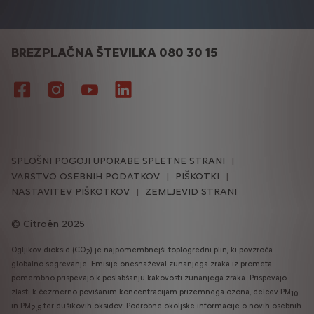
BREZPLAČNA ŠTEVILKA 080 30 15
SPLOŠNI POGOJI UPORABE SPLETNE STRANI
VARSTVO OSEBNIH PODATKOV
PIŠKOTKI
NASTAVITEV PIŠKOTKOV
ZEMLJEVID STRANI
Citroën 2025
Ogljikov dioksid (CO
) je najpomembnejši toplogredni plin, ki povzroča
2
globalno segrevanje. Emisije onesnaževal zunanjega zraka iz prometa
pomembno prispevajo k poslabšanju kakovosti zunanjega zraka. Prispevajo
zlasti k čezmerno povišanim koncentracijam prizemnega ozona, delcev PM
10
in PM
ter dušikovih oksidov. Podrobne okoljske informacije o novih osebnih
2,5