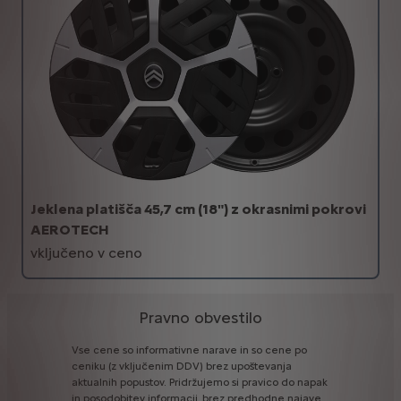
Jeklena platišča 45,7 cm (18") z okrasnimi pokrovi
AEROTECH
vključeno v ceno
Pravno obvestilo
Vse
cene
so
informativne
narave
in
so
cene
po
ceniku
(z
vključenim
DDV)
brez
upoštevanja
aktualnih
popustov.
Pridržujemo
si
pravico
do
napak
in
posodobitev
informacij,
brez
predhodne
najave.