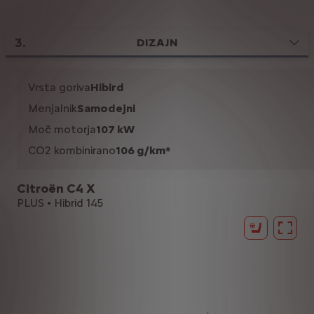
3
.
DIZAJN
Vrsta goriva
Hibird
Menjalnik
Samodejni
Moč motorja
107 kW
CO2 kombinirano
106 g/km*
Citroën C4 X
PLUS • Hibrid 145