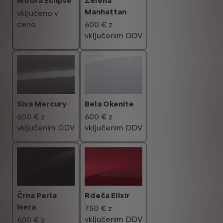
Modra Eclipse
Zelena
Manhattan
vključeno v
ceno
600 € z
vključenim DDV
Siva Mercury
Bela Okenite
600 € z
600 € z
vključenim DDV
vključenim DDV
Črna Perla
Rdeča Elixir
Nera
750 € z
vključenim DDV
600 € z