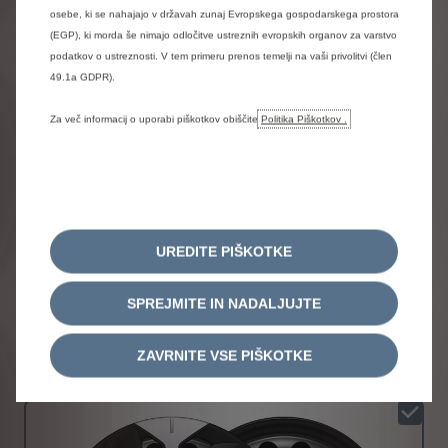
vključeno v ceno
osebe, ki se nahajajo v državah zunaj Evropskega gospodarskega prostora
(EGP), ki morda še nimajo odločitve ustreznih evropskih organov za varstvo
podatkov o ustreznosti. V tem primeru prenos temelji na vaši privolitvi (člen
49.1a GDPR).
Za več informacij o uporabi piškotkov obiščite
Politika Piškotkov .
UREDITE PIŠKOTKE
Streha v barvi črna Perla Nera
SPREJMITE IN NADALJUJTE
Ni združljivo
ZAVRNITE VSE PIŠKOTKE
PLATIŠČA IN OKRASNI POKROVI