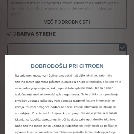
Nostranjost iz tkanine Sedeži Citroen Advenced Comfort Sedalni
del v črni barvi Bočne opore, zgornji del sedeža in naslon za
glavo...
VEČ PODROBNOSTI
BARVA STREHE
DOBRODOŠLI PRI CITROEN
Na spletnem mestu vam želimo omogočiti najboljšo izkušnjo, zato naše
spletno mesto uporablja piškotke (Cookie) in drugo tehnologijo, s katero mi in
naši partnerji spremljamo, kako uporabljate spletne strani, ter za namen
razločevanja med obiskovalci spletnega mesta. Naše politika za upravljanje
privolitev uporabe piškotkov vam pomaga razumeti, katere informacije se
zbirajo, ter vam omogoča nadzor nad tem, katere informacije se zbirajo in
uporabljajo. Z različnimi funkcijami, kot so prepoznavanje jezika in rezultati
iskanja, se izboljša uporabnost in učinkovitost vaše uporabniške izkušnje.
Naše spletno mesto lahko uporablja tudi piškotke tretjih oseb za pošiljanje
Streha v barvi karoserije
oglasov, ki so za vas relevantni. Nekatere piškotke lahko obdelujejo tretje