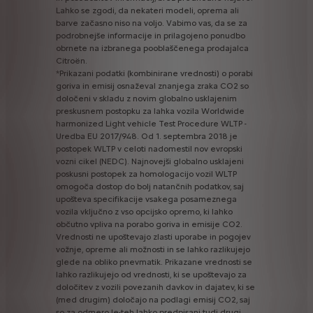
Lahko
se
zgodi,
da
nekateri
modeli,
oprema
ali
barve
začasno
niso
na
voljo.
Vabimo
vas,
da
se
za
podrobnejše
informacije
in
prilagojeno
ponudbo
obrnete
na
izbranega
pooblaščenega
prodajalca
Citroën.
*Prikazani
podatki
(kombinirane
vrednosti)
o
porabi
goriva
in
emisij
osnaževal
znanjega
zraka
CO2
so
določeni
v
skladu
z
novim
globalno
usklajenim
preskusnem
postopku
za
lahka
vozila
Worldwide
harmonized
Light
vehicle
Test
Procedure
WLTP
-
Uredba
EU
2017/948.
Od
1.
septembra
2018
je
postopek
WLTP
v
celoti
nadomestil
nov
evropski
vozni
cikel
(NEDC).
Najnovejši
globalno
usklajeni
poskusni
postopek
za
homologacijo
vozil
WLTP
omogoča
dostop
do
bolj
natančnih
podatkov,
saj
upošteva
specifikacije
vsakega
posameznega
vozila
vključno
z
vso
opcijsko
opremo,
ki
lahko
občutno
vpliva
na
porabo
goriva
in
emisije
CO2.
Vrednosti
ne
upoštevajo
zlasti
uporabe
in
pogojev
vožnje,
opreme
ali
možnosti
in
se
lahko
razlikujejo
glede
na
obliko
pnevmatik.
Prikazane
vrednosti
se
lahko
razlikujejo
od
vrednosti,
ki
se
upoštevajo
za
določitev
z
vozili
povezanih
davkov
in
dajatev,
ki
se
(med
drugim)
določajo
na
podlagi
emisij
CO2,
saj
so
za
odmero
le-teh
lahko
predpisani
tudi
drugi