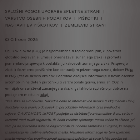
SPLOŠNI POGOJI UPORABE SPLETNE STRANI
VARSTVO OSEBNIH PODATKOV
PIŠKOTKI
NASTAVITEV PIŠKOTKOV
ZEMLJEVID STRANI
Citroën 2025
Ogljikov dioksid (CO
) je najpomembnejši toplogredni plin, ki povzroča
2
globalno segrevanje. Emisije onesnaževal zunanjega zraka iz prometa
pomembno prispevajo k poslabšanju kakovosti zunanjega zraka. Prispevajo
zlasti k čezmerno povišanim koncentracijam prizemnega ozona, delcev PM
10
in PM
ter dušikovih oksidov. Podrobne okoljske informacije o novih osebnih
2,5
avtomobilih najdete v priročniku o varčni porabi goriva, emisijah CO2 in
emisijah onesnaževal zunanjega zraka, ki ga lahko brezplačno pridobite na
prodajnem mestu in
tukaj.
*Vse slike so simbolične. Navedne cene so informativne narave (z vključenim DDV).
Pridržujemo si pravico do napak in posodobitev informacij, brez predhodne
najave. C AUTOMOBIL IMPORT, podjetje za distribucijo avtomobilov d.o.o.
se bo v
razumni meri trudil zagotoviti, da bodo vsebine spletnega mesta točne in ažurne, pri
tem pa ne prevzema nobene odgovornosti za nobene zahtevke ali izgube, ki izhajajo
iz zanašanja na vsebine spletnega mesta. Nekatere informacije na tem spletnem
mestu morda niso pravilne zaradi sprememb izdelkov, ki so se lahko zgodile od