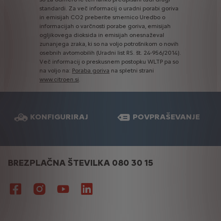
standardi.
Za
več
informacij
o
uradni
porabi
goriva
in
emisijah
CO2
preberite
smernico
Uredbo
o
informacijah
o
varčnosti
porabe
goriva,
emisijah
ogljikovega
dioksida
in
emisijah
onesnaževal
zunanjega
zraka,
ki
so
na
voljo
potrošnikom
o
novih
osebnih
avtomobilih
(Uradni
list
RS.
št.
24-956/2014).
Več
informacij
o
preskusnem
postopku
WLTP
pa
so
na
voljo
na:
Poraba
goriva
na
spletni
strani
www.citroen.si
.
KONFIGURIRAJ
POVPRAŠEVANJE
BREZPLAČNA ŠTEVILKA 080 30 15