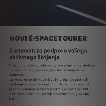
NOVI Ë-SPACETOURER
Zasnovan za podporo vašega
aktivnega življenja
Velik enoprostorec, idealen za vse skupine; ne glede na
to, ali so družina, prijatelji, športni partnerji ali celo
sodelavci.
Lahko sprejme do 9 potnikov in je zdaj elegantnejši,
udobnejši in z učinkovitejšim motorjem kot kdaj koli
prej; na sodoben način zadovoljiti vse potrebe. 100-
odstotno električen ponuja povečan doseg do 350
km*.