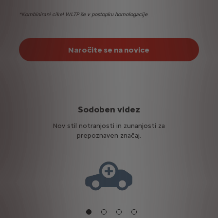
*Kombinirani cikel WLTP še v postopku homologacije
Naročite se na novice
e
Sodoben videz
V
ženj.
Nov stil notranjosti in zunanjosti za
Zel
prepoznaven značaj.
za