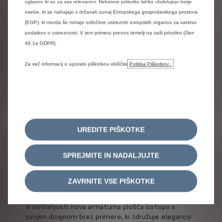
oglasov, ki so za vas relevantni. Nekatere piškotke lahko obdelujejo tretje
Praktičen in
osebe, ki se nahajajo v državah zunaj Evropskega gospodarskega prostora
(EGP), ki morda še nimajo odločitve ustreznih evropskih organov za varstvo
uporabniku prijazen.
podatkov o ustreznosti. V tem primeru prenos temelji na vaši privolitvi (člen
Ob upoštevanju vseh
49.1a GDPR).
možnosti
Za več informacij o uporabi piškotkov obiščite
Politika Piškotkov .
vam
SpaceTourer
olajša vsakdanje
življenje.
UREDITE PIŠKOTKE
1
/
4
PREŠNJI
NADALJUJ
SPREJMITE IN NADALJUJTE
Sodoben videz
Vses
jivo
Sprednji del Novega Berlinga je popolnoma
Izjemen
ZAVRNITE VSE PIŠKOTKE
razvita,
preoblikovan in prevzema novo estetsko identiteto
prostorn
znamke.
da bo v
V notranjosti nova armaturna plošča izstopa s
Premišl
svojim dizajnom brez primere, ki združuje eleganco
prilagaj