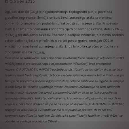
Citroën 2025
Ogljikov dioksid (CO
) je najpomembnejši toplogredni plin, ki povzroča
2
globalno segrevanje. Emisije onesnaževal zunanjega zraka iz prometa
pomembno prispevajo k poslabšanju kakovosti zunanjega zraka. Prispevajo
zlasti k čezmerno povišanim koncentracijam prizemnega ozona, delcev PM
10
in PM
ter dušikovih oksidov. Podrobne okoljske informacije o novih osebnih
2,5
avtomobilih najdete v priročniku o varčni porabi goriva, emisijah CO2 in
emisijah onesnaževal zunanjega zraka, ki ga lahko brezplačno pridobite na
prodajnem mestu in
tukaj.
*Vse slike so simbolične. Navedne cene so informativne narave (z vključenim DDV).
Pridržujemo si pravico do napak in posodobitev informacij, brez predhodne
najave. C AUTOMOBIL IMPORT, podjetje za distribucijo avtomobilov d.o.o.
se bo v
razumni meri trudil zagotoviti, da bodo vsebine spletnega mesta točne in ažurne, pri
tem pa ne prevzema nobene odgovornosti za nobene zahtevke ali izgube, ki izhajajo
iz zanašanja na vsebine spletnega mesta. Nekatere informacije na tem spletnem
mestu morda niso pravilne zaradi sprememb izdelkov, ki so se lahko zgodile od
njihovega lansiranja. Nekateri deli opreme, ki so opisani ali prikazani, so morda na
voljo le v nekaterih državah ali pa so na voljo ob doplačilu. C AUTOMOBIL IMPORT,
podjetje za distribucijo avtomobilov d.o.o. si pridržuje pravico, da kadar koli
spremeni specifikacije izdelkov. Za dejanske specifikacije izdelkov v vaši državi se
obrnite na svojega prodajalca Citroën.