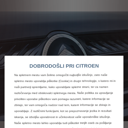
DOBRODOŠLI PRI CITROEN
Na spletnem mestu vam želimo omogočiti najboljšo izkušnjo, zato naše
spletno mesto uporablja piškotke (Cookie) in drugo tehnologijo, s katero mi in
naši partnerji spremljamo, kako uporabljate spletne strani, ter za namen
razločevanja med obiskovalci spletnega mesta. Naše politika za upravljanje
privolitev uporabe piškotkov vam pomaga razumeti, katere informacije se
zbirajo, ter vam omogoča nadzor nad tem, katere informacije se zbirajo in
uporabljajo. Z različnimi funkcijami, kot so prepoznavanje jezika in rezultati
iskanja, se izboljša uporabnost in učinkovitost vaše uporabniške izkušnje.
Naše spletno mesto lahko uporablja tudi piškotke tretjih oseb za pošiljanje