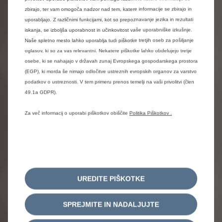
vozni
cikel
(NEDC).
Najnovejši
globalno
usklajeni
zbirajo, ter vam omogoča nadzor nad tem, katere informacije se zbirajo in
poskusni
postopek
za
homologacijo
vozil
WLTP
omogoča
dostop
do
bolj
natančnih
podatkov,
saj
uporabljajo. Z različnimi funkcijami, kot so prepoznavanje jezika in rezultati
upošteva
specifikacije
vsakega
posameznega
iskanja, se izboljša uporabnost in učinkovitost vaše uporabniške izkušnje.
vozila
vključno
z
vso
opcijsko
opremo,
ki
lahko
Naše spletno mesto lahko uporablja tudi piškotke tretjih oseb za pošiljanje
občutno
vpliva
na
porabo
goriva
in
emisije
CO2.
oglasov, ki so za vas relevantni. Nekatere piškotke lahko obdelujejo tretje
Vrednosti
ne
upoštevajo
zlasti
uporabe
in
pogojev
osebe, ki se nahajajo v državah zunaj Evropskega gospodarskega prostora
vožnje,
opreme
ali
možnosti
in
se
lahko
razlikujejo
(EGP), ki morda še nimajo odločitve ustreznih evropskih organov za varstvo
glede
na
obliko
pnevmatik.
Prikazane
vrednosti
se
lahko
razlikujejo
od
vrednosti,
ki
se
upoštevajo
za
podatkov o ustreznosti. V tem primeru prenos temelji na vaši privolitvi (člen
določitev
z
vozili
povezanih
davkov
in
dajatev,
ki
se
49.1a GDPR).
(med
drugim)
določajo
na
podlagi
emisij
CO2,
saj
so
za
odmero
le-teh
lahko
predpisani
tudi
drugi
Za več informacij o uporabi piškotkov obiščite
Politika Piškotkov .
standardi.
Za
več
informacij
o
uradni
porabi
goriva
in
emisijah
CO2
preberite
smernico
Uredbo
o
informacijah
o
varčnosti
porabe
goriva,
emisijah
ogljikovega
dioksida
in
emisijah
onesnaževal
zunanjega
zraka,
ki
so
na
voljo
potrošnikom
o
novih
osebnih
avtomobilih
(Uradni
list
RS.
št.
24-956/2014).
Več
informacij
o
preskusnem
postopku
WLTP
pa
so
UREDITE PIŠKOTKE
na
voljo
na:
Poraba
goriva
na
spletni
strani
www.citroen.si
.
SPREJMITE IN NADALJUJTE