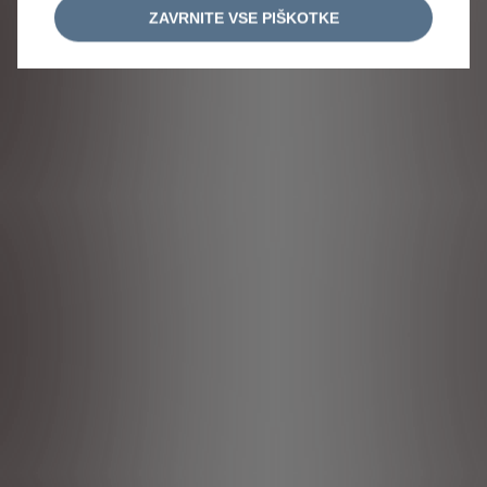
KONFIGURIRAJ
POVPRAŠEVANJE
ZAVRNITE VSE PIŠKOTKE
BREZPLAČNA ŠTEVILKA 080 30 15
SPLOŠNI POGOJI UPORABE SPLETNE STRANI
VARSTVO OSEBNIH PODATKOV
PIŠKOTKI
NASTAVITEV PIŠKOTKOV
ZEMLJEVID STRANI
Citroën 2025
Ogljikov dioksid (CO
) je najpomembnejši toplogredni plin, ki povzroča
2
globalno segrevanje. Emisije onesnaževal zunanjega zraka iz prometa
pomembno prispevajo k poslabšanju kakovosti zunanjega zraka. Prispevajo
zlasti k čezmerno povišanim koncentracijam prizemnega ozona, delcev PM
10