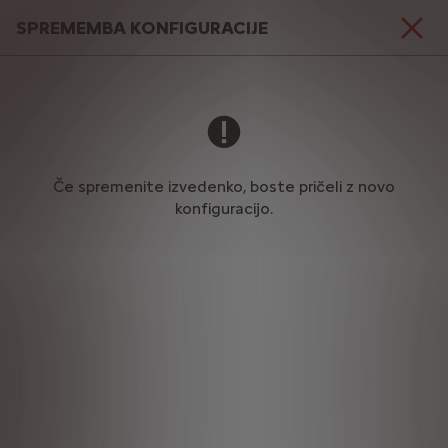
SPREMEMBA KONFIGURACIJE
1
.
RAZLIČICE
Če spremenite izvedenko, boste pričeli z novo
konfiguracijo.
Furgon
22.540,98 € brez DDV
Od
NADALJUJTE S
KONFIGURACIJO