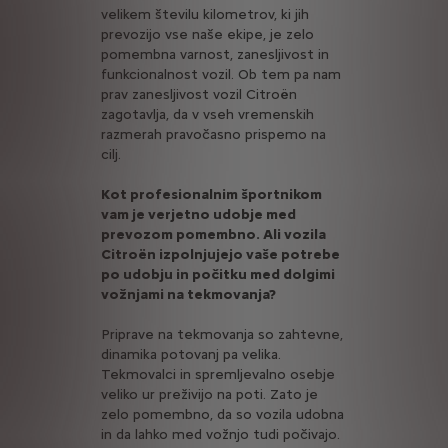
velikem številu kilometrov, ki jih
prevozijo vse naše ekipe, je zelo
pomembna varnost, zanesljivost in
funkcionalnost vozil. Ob tem pa nam
prav zanesljivost vozil Citroën
zagotavlja, da v vseh vremenskih
razmerah pravočasno prispemo na
cilj.
Kot profesionalnim športnikom
vam je verjetno udobje med
prevozom pomembno. Ali vozila
Citroën izpolnjujejo vaše potrebe
po udobju in počitku med dolgimi
vožnjami na tekmovanja?
Priprave na tekmovanja so zahtevne,
dinamika potovanj pa velika.
Tekmovalci in spremljevalno osebje
veliko ur preživijo na poti. Zato je
zelo pomembno, da so vozila udobna
in da lahko med vožnjo tudi počivajo.