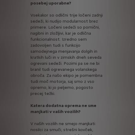
posebej uporabne?
Vsekakor so odlični trije ločeni zadnji
sedeži, ki nudijo modularnost brez
primere. Ločeni sedeži so pomični,
nagibni in zložljivi, kar je odlična
funkcionalnost. Izredno sem
zadovoljen tudi s funkcijo
samodejnega menjavanja dolgih in
kratkih luči in v zimskih dneh seveda
ogrevani sedeži. Pozimi pa se ne bi
branil tudi ogrevanega volanskega
obroča. Za našo ekipo je pomembna
tudi moč motorja, saj smo z vso
opremo, ki jo peljemo, pogosto
precej težki.
Katera dodatna oprema ne sme
manjkati v vaših vozilih?
V naših vozilih ne smejo manjkati
nosilci za smuči, strešni kovček,