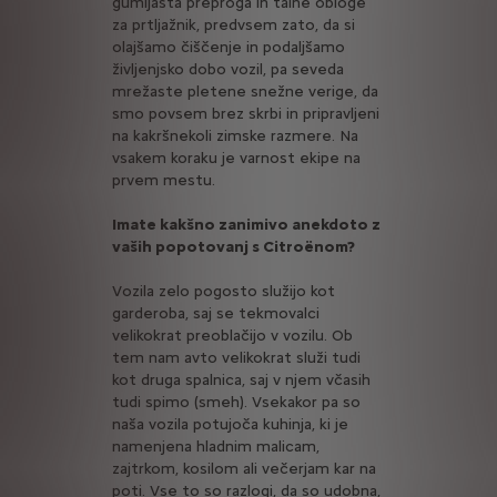
gumijasta preproga in talne obloge
za prtljažnik, predvsem zato, da si
olajšamo čiščenje in podaljšamo
življenjsko dobo vozil, pa seveda
mrežaste pletene snežne verige, da
smo povsem brez skrbi in pripravljeni
na kakršnekoli zimske razmere. Na
vsakem koraku je varnost ekipe na
prvem mestu.
Imate kakšno zanimivo anekdoto z
vaših popotovanj s Citroënom?
Vozila zelo pogosto služijo kot
garderoba, saj se tekmovalci
velikokrat preoblačijo v vozilu. Ob
tem nam avto velikokrat služi tudi
kot druga spalnica, saj v njem včasih
tudi spimo (smeh). Vsekakor pa so
naša vozila potujoča kuhinja, ki je
namenjena hladnim malicam,
zajtrkom, kosilom ali večerjam kar na
poti. Vse to so razlogi, da so udobna,