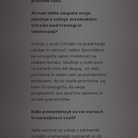
prostem času.
Ali nam lahko zaupate svoje
izkušnje z vožnjo avtomobilov
Citroën med treningi in
tekmovanji?
Vožnja z vozili Citroën mi predstavlja
udobje in varnost, našim športnikom
pa omogoča varno mobilnost na
vsakem koraku. Izkušnje z vseh poti,
na katerih smo bili skupaj, so zelo
pozitivne in vsem nam je pomembno
predvsem, da so vozila prostorna, saj
nam to omogoča, da vanje
pospravimo vso športno opremo in
ostale pripomočke.
Kako pomembna je za vas varnost
in zanesljivost vozil?
Naša sezona se odvija v zahtevnih
zimskih vremenskih razmerah in ob