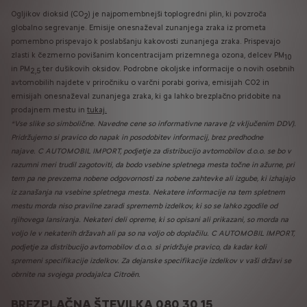
Ogljikov dioksid (CO
) je najpomembnejši toplogredni plin, ki povzroča
2
globalno segrevanje. Emisije onesnaževal zunanjega zraka iz prometa
pomembno prispevajo k poslabšanju kakovosti zunanjega zraka. Prispevajo
zlasti k čezmerno povišanim koncentracijam prizemnega ozona, delcev PM
10
in PM
ter dušikovih oksidov. Podrobne okoljske informacije o novih osebnih
2,5
avtomobilih najdete v priročniku o varčni porabi goriva, emisijah CO2 in
emisijah onesnaževal zunanjega zraka, ki ga lahko brezplačno pridobite na
prodajnem mestu in
tukaj.
*Vse slike so simbolične. Navedne cene so informativne narave (z vključenim DDV).
Pridržujemo si pravico do napak in posodobitev informacij, brez predhodne
najave. C AUTOMOBIL IMPORT, podjetje za distribucijo avtomobilov d.o.o.
se bo v
razumni meri trudil zagotoviti, da bodo vsebine spletnega mesta točne in ažurne, pri
tem pa ne prevzema nobene odgovornosti za nobene zahtevke ali izgube, ki izhajajo
iz zanašanja na vsebine spletnega mesta. Nekatere informacije na tem spletnem
mestu morda niso pravilne zaradi sprememb izdelkov, ki so se lahko zgodile od
njihovega lansiranja. Nekateri deli opreme, ki so opisani ali prikazani, so morda na
voljo le v nekaterih državah ali pa so na voljo ob doplačilu. C AUTOMOBIL IMPORT,
podjetje za distribucijo avtomobilov d.o.o. si pridržuje pravico, da kadar koli
spremeni specifikacije izdelkov. Za dejanske specifikacije izdelkov v vaši državi se
obrnite na svojega prodajalca Citroën.
BREZPLAČNA ŠTEVILKA 080 30 15