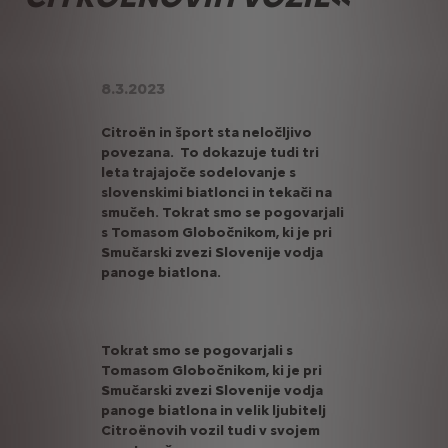
8.3.2023
Citroën in šport sta neločljivo
povezana. To dokazuje tudi tri
leta trajajoče sodelovanje s
slovenskimi biatlonci in tekači na
smučeh. Tokrat smo se pogovarjali
s Tomasom Globočnikom, ki je pri
Smučarski zvezi Slovenije vodja
panoge biatlona.
Tokrat smo se pogovarjali s
Tomasom Globočnikom, ki je pri
Smučarski zvezi Slovenije vodja
panoge biatlona in velik ljubitelj
Citroënovih vozil tudi v svojem