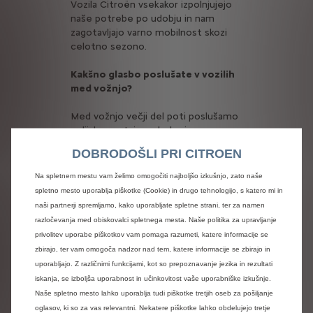
Vozila Citroën vsekakor izpolnjujejo
naše potrebe po udobju in nam
zagotavljajo varno mobilnost skozi
celotno sezono.
Kakšno glasbo poslušate v vozilih
med vožnjo?
Med vožnjo večji del poti poslušamo
radijske postaje z glasbo in s
prometnimi informacijami. Glede na
DOBRODOŠLI PRI CITROEN
dolge vožnje pa pridejo na vrsto tudi
skladbe po izboru tekmovalcev ali
Na spletnem mestu vam želimo omogočiti najboljšo izkušnjo, zato naše
trenerjev, ki pa velikokrat poskrbijo za
spletno mesto uporablja piškotke (Cookie) in drugo tehnologijo, s katero mi in
dobro razpoloženje in dvig energije
naši partnerji spremljamo, kako uporabljate spletne strani, ter za namen
na poti.
razločevanja med obiskovalci spletnega mesta. Naše politika za upravljanje
privolitev uporabe piškotkov vam pomaga razumeti, katere informacije se
Kako sta naše sponzorstvo in
zbirajo, ter vam omogoča nadzor nad tem, katere informacije se zbirajo in
podpora z zagotavljanjem vozil
uporabljajo. Z različnimi funkcijami, kot so prepoznavanje jezika in rezultati
Citroën vplivala na splošno
iskanja, se izboljša uporabnost in učinkovitost vaše uporabniške izkušnje.
zadovoljstvo in uspešnost vaše
Naše spletno mesto lahko uporablja tudi piškotke tretjih oseb za pošiljanje
ekipe med sezono?
oglasov, ki so za vas relevantni. Nekatere piškotke lahko obdelujejo tretje