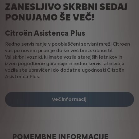
ZANESLJIVO SKRBNI SEDAJ
PONUJAMO ŠE VEČ!
Citroën Asistenca Plus
Redno servisiranje v pooblaščeni servisni mreži Citroën
vas po novem pripelje do še več brezskrbnosti!
Vsi skrbni vozniki, ki imate vozila starejših letnikov in
izven pogodbene garancije in redno servisiratesvoja
vozila ste upravičeni do dodatne ugodnosti Citroën
Asistenca Plus.
Več informacij
POMEMBNE INFORMACIJE