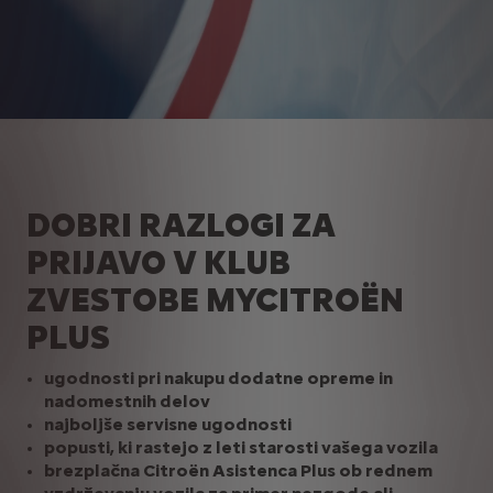
DOBRI RAZLOGI ZA
PRIJAVO V KLUB
ZVESTOBE MYCITROËN
PLUS
ugodnosti pri nakupu dodatne opreme in
nadomestnih delov
najboljše servisne ugodnosti
popusti, ki rastejo z leti starosti vašega vozila
brezplačna Citroën Asistenca Plus ob rednem