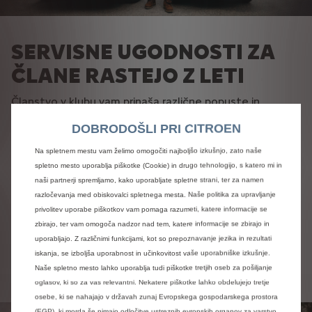
SERVISNE UGODNOSTI ZA
ČLANE RASTEJO Z LETI
Članstvo v klubu vam prinaša različne popuste in
ugodnosti tekom celega leta. Kot člani
DOBRODOŠLI PRI CITROEN
kluba MyCITROËN Plus ste upravičeni do popustov pri
vzdrževanju vašega vozila.
Na spletnem mestu vam želimo omogočiti najboljšo izkušnjo, zato naše
Glede na starost vašega vozila lahko prihranite kar
do
spletno mesto uporablja piškotke (Cookie) in drugo tehnologijo, s katero mi in
35% na originalne nadomestne dele
in
do 17,5% na
naši partnerji spremljamo, kako uporabljate spletne strani, ter za namen
olja ter maziva
TotalEnergies.
razločevanja med obiskovalci spletnega mesta. Naše politika za upravljanje
privolitev uporabe piškotkov vam pomaga razumeti, katere informacije se
zbirajo, ter vam omogoča nadzor nad tem, katere informacije se zbirajo in
Preverite lestvico popustov
uporabljajo. Z različnimi funkcijami, kot so prepoznavanje jezika in rezultati
iskanja, se izboljša uporabnost in učinkovitost vaše uporabniške izkušnje.
Naše spletno mesto lahko uporablja tudi piškotke tretjih oseb za pošiljanje
oglasov, ki so za vas relevantni. Nekatere piškotke lahko obdelujejo tretje
osebe, ki se nahajajo v državah zunaj Evropskega gospodarskega prostora
(EGP), ki morda še nimajo odločitve ustreznih evropskih organov za varstvo