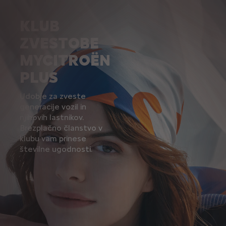
KLUB
ZVESTOBE
MYCITROËN
PLUS
Udobje za zveste
generacije vozil in
njihovih lastnikov.
Brezplačno članstvo v
klubu vam prinese
številne ugodnosti.