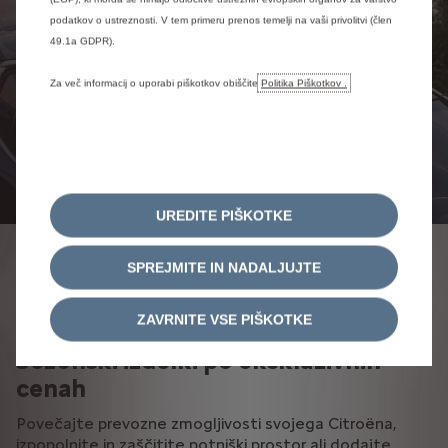
podatkov o ustreznosti. V tem primeru prenos temelji na vaši privolitvi (člen
49.1a GDPR).
Za več informacij o uporabi piškotkov obiščite
Politika Piškotkov .
UREDITE PIŠKOTKE
DODATNE UGODNOSTI ZA
SPREJMITE IN NADALJUJTE
ČLANE KLUBA
ZAVRNITE VSE PIŠKOTKE
Sezonski izdelki po ekskluzivnih
cenah
Povečajte prevozne zmogljivosti svojega Citroëna,
izpopolnite in zaščitite potniški prostor ali dodajte