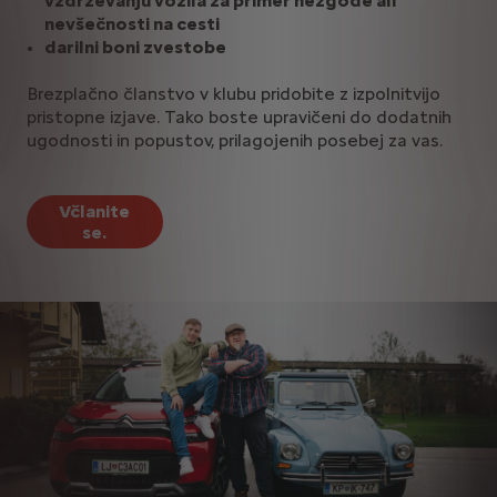
vzdrževanju vozila za primer nezgode ali
nevšečnosti na cesti
darilni boni zvestobe
Brezplačno članstvo v klubu pridobite z izpolnitvijo
pristopne izjave. Tako boste upravičeni do dodatnih
ugodnosti in popustov, prilagojenih posebej za vas.
Včlanite
se.