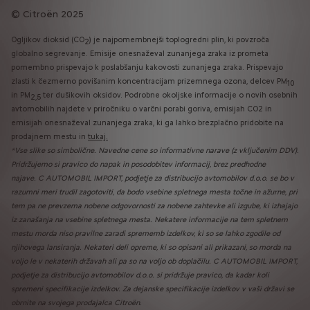
Citroën 2025
Ogljikov dioksid (CO
) je najpomembnejši toplogredni plin, ki povzroča
2
globalno segrevanje. Emisije onesnaževal zunanjega zraka iz prometa
pomembno prispevajo k poslabšanju kakovosti zunanjega zraka. Prispevajo
zlasti k čezmerno povišanim koncentracijam prizemnega ozona, delcev PM
10
in PM
ter dušikovih oksidov. Podrobne okoljske informacije o novih osebnih
2,5
avtomobilih najdete v priročniku o varčni porabi goriva, emisijah CO2 in
emisijah onesnaževal zunanjega zraka, ki ga lahko brezplačno pridobite na
prodajnem mestu in
tukaj.
*Vse slike so simbolične. Navedne cene so informativne narave (z vključenim DDV).
Pridržujemo si pravico do napak in posodobitev informacij, brez predhodne
najave. C AUTOMOBIL IMPORT, podjetje za distribucijo avtomobilov d.o.o.
se bo v
razumni meri trudil zagotoviti, da bodo vsebine spletnega mesta točne in ažurne, pri
tem pa ne prevzema nobene odgovornosti za nobene zahtevke ali izgube, ki izhajajo
iz zanašanja na vsebine spletnega mesta. Nekatere informacije na tem spletnem
mestu morda niso pravilne zaradi sprememb izdelkov, ki so se lahko zgodile od
njihovega lansiranja. Nekateri deli opreme, ki so opisani ali prikazani, so morda na
voljo le v nekaterih državah ali pa so na voljo ob doplačilu. C AUTOMOBIL IMPORT,
podjetje za distribucijo avtomobilov d.o.o. si pridržuje pravico, da kadar koli
spremeni specifikacije izdelkov. Za dejanske specifikacije izdelkov v vaši državi se
obrnite na svojega prodajalca Citroën.