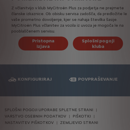
Z včlanitvijo v klub MyCitroën Plus za podjetja ne prejmete
članske izkaznice. Ob obisku servisa zadošča, da predložite le
vaše prometno dovoljenje, kjer se nahaja številka šasije.
MyCitroën Plus včlanitev za vozila iz uvoza je mogoča le na
pooblaščenem servisu.
Pristopna
Splošni pogoji
izjava
kluba
KONFIGURIRAJ
POVPRAŠEVANJE
SPLOŠNI POGOJI UPORABE SPLETNE STRANI
VARSTVO OSEBNIH PODATKOV
PIŠKOTKI
NASTAVITEV PIŠKOTKOV
ZEMLJEVID STRANI