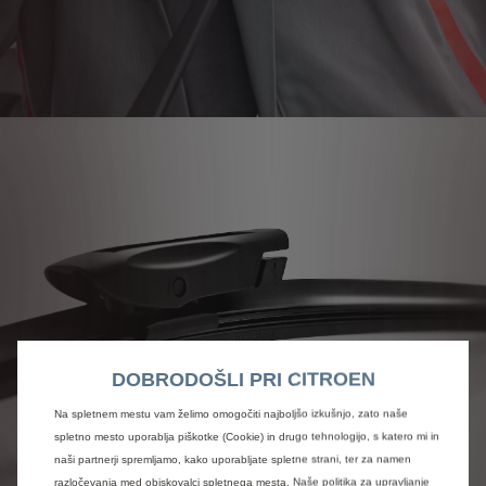
DOBRODOŠLI PRI CITROEN
Na spletnem mestu vam želimo omogočiti najboljšo izkušnjo, zato naše
spletno mesto uporablja piškotke (Cookie) in drugo tehnologijo, s katero mi in
naši partnerji spremljamo, kako uporabljate spletne strani, ter za namen
razločevanja med obiskovalci spletnega mesta. Naše politika za upravljanje