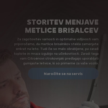
STORITEV MENJAVE
METLICE BRISALCEV
Za zagotovitev varnosti in optimalne vidljivosti vam
priporočamo, da metlice brisalnikov stekla zamenjate
enkrat na leto. Tudi če so malo obrabljene, pa zaradi
toplote in mraza izgubijo na učinkovitosti. Zaradi tega
vam Citroënovi strokovnjaki predlagajo uporabljati
gumijaste letvice, ki so primerne za vaše vozilo.
Naročite se na servis