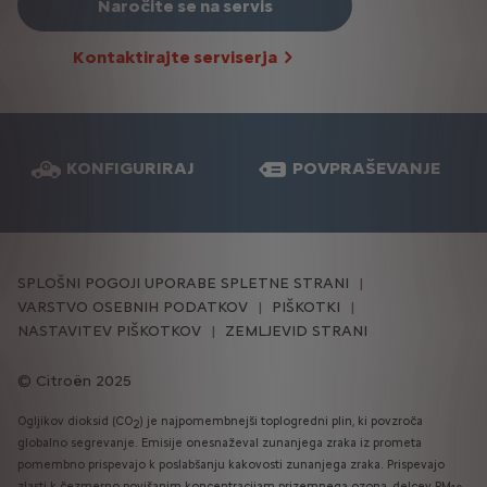
Naročite se na servis
Kontaktirajte serviserja
KONFIGURIRAJ
POVPRAŠEVANJE
SPLOŠNI POGOJI UPORABE SPLETNE STRANI
VARSTVO OSEBNIH PODATKOV
PIŠKOTKI
NASTAVITEV PIŠKOTKOV
ZEMLJEVID STRANI
Citroën 2025
Ogljikov dioksid (CO
) je najpomembnejši toplogredni plin, ki povzroča
2
globalno segrevanje. Emisije onesnaževal zunanjega zraka iz prometa
pomembno prispevajo k poslabšanju kakovosti zunanjega zraka. Prispevajo
zlasti k čezmerno povišanim koncentracijam prizemnega ozona, delcev PM