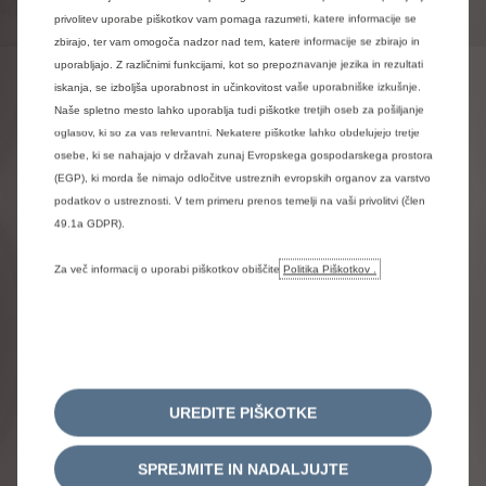
privolitev uporabe piškotkov vam pomaga razumeti, katere informacije se
zbirajo, ter vam omogoča nadzor nad tem, katere informacije se zbirajo in
uporabljajo. Z različnimi funkcijami, kot so prepoznavanje jezika in rezultati
iskanja, se izboljša uporabnost in učinkovitost vaše uporabniške izkušnje.
MENJAVA METLIC
Naše spletno mesto lahko uporablja tudi piškotke tretjih oseb za pošiljanje
BRISALCEV
oglasov, ki so za vas relevantni. Nekatere piškotke lahko obdelujejo tretje
osebe, ki se nahajajo v državah zunaj Evropskega gospodarskega prostora
(EGP), ki morda še nimajo odločitve ustreznih evropskih organov za varstvo
NAŠA STORITEV
podatkov o ustreznosti. V tem primeru prenos temelji na vaši privolitvi (člen
NAŠ NASVET
VEČ INFORMAC
N
49.1a GDPR).
METLICE BRISALCEV
ZAGOTOVITE SI NJIHOVO
TVEGANJA V PRIMERU OBRABE
Za več informacij o uporabi piškotkov obiščite
Politika Piškotkov .
UČINKOVITO DELOVANJE
Za zagotovitev optimalne varnosti in vidljivosti priporočamo
Ko so metlice brisalnikov stekla izrabljene, lahko spraskajo
menjavo metlic brisalcev enkrat letno. Pravzaprav, tudi če se
vetrobransko steklo, zmanjšajo vašo vidljivost in tudi varnost
Če želite, da delujejo brezhidbno in se izognete poškodbam, si
malo uporabljajo, zaradi vročine in mraza izgubijo svojo
na cesti, še zlasti med vožnjo ponoči, v megli ali dežju.
vzemite čas za odmrzovanje vetrobranskega stekla, preden v
učinkovitost. Zato vam pooblaščeni servisi Citroën ponujajo
primeru zmrzali aktivirate metlice brisalcev.
metlice brisalcev, ki ustrezajo popolnoma vašemu avtomobilu.
Zamenjajte metlice ob prvih znakih obrabe in vsaj enkrat letno.
Paketna storitev z vsemi vštetimi stroški zajema:
UREDITE PIŠKOTKE
Izogibajte se, kolikor je mogoče, zelo dolgi izpostavljenosti
nov komplet metlic brisalnikov vetrobranskega stekla,
neposredni sončni svetlobi brez zaščite.
in/ali novo metlico brisalnika zadnjega stekla,
Ko so brisalci izrabljeni, lahko opraskajo vaše vetrobransko
SPREJMITE IN NADALJUJTE
montažo metlic pri Citroënovih strokovnjakih.
steklo, zmanjšajo vašo vidljivost in to še posebno ponoči, v