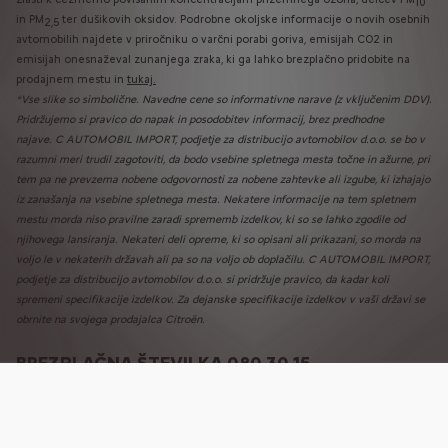
10
in PM
ter dušikovih oksidov. Podrobne okoljske informacije o novih osebnih
2,5
avtomobilih najdete v priročniku o varčni porabi goriva, emisijah CO2 in
emisijah onesnaževal zunanjega zraka, ki ga lahko brezplačno pridobite na
prodajnem mestu in
tukaj.
*Vse slike so simbolične. Navedne cene so informativne narave (z vključenim DDV).
Pridržujemo si pravico do napak in posodobitev informacij, brez predhodne
najave. C AUTOMOBIL IMPORT, podjetje za distribucijo avtomobilov d.o.o.
se bo v
razumni meri trudil zagotoviti, da bodo vsebine spletnega mesta točne in ažurne, pri
tem pa ne prevzema nobene odgovornosti za nobene zahtevke ali izgube, ki izhajajo
iz zanašanja na vsebine spletnega mesta. Nekatere informacije na tem spletnem
mestu morda niso pravilne zaradi sprememb izdelkov, ki so se lahko zgodile od
njihovega lansiranja. Nekateri deli opreme, ki so opisani ali prikazani, so morda na
voljo le v nekaterih državah ali pa so na voljo ob doplačilu. C AUTOMOBIL IMPORT,
podjetje za distribucijo avtomobilov d.o.o. si pridržuje pravico, da kadar koli
spremeni specifikacije izdelkov. Za dejanske specifikacije izdelkov v vaši državi se
obrnite na svojega prodajalca Citroën.
BREZPLAČNA ŠTEVILKA 080 30 15