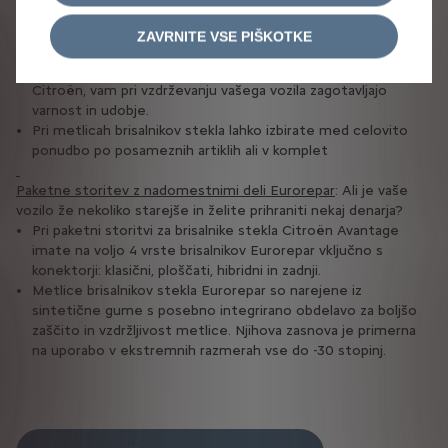
meglenem vremenu ali rahlem dežju, in tako zmanjšajo vašo
ZAVRNITE VSE PIŠKOTKE
varnost na cesti.
Paketne storitev z originalnimi nadomestnimi deli Citroën :
Paketne storitve, v katere so vključeni originalni rezervni deli
Citroën, vam pri vzdrževanju vašega vozila zagotavljajo
varnost in udobje.
Pri metlicah brisalnikov stekla lahko izbirate med celovito
ponudbo po posameznih artiklih ali v komplet
Paketne storitev z nadomestnimi deli Eurorepar
: Ali je vaše
vozilo že nekoliko starejše in želite prihraniti nekaj denarja?
Pri paketni storitvi za brisalnike stekla Citroën Avantage
imate na voljo 4 vrste brisalnikov Eurorepar vključno s
konektorji: klasični, ploščati, hibridni in zadnji.
Metlice brisalnikov stekla Eurorepar so narejene iz
sintetične gume s posebno integrirano obdelavo za boljšo
zaščito in vzdržljivost metlice. Njihova zasnova je primerna
na uporabo v ekstremnih razmerah vse do -30 stopinj.