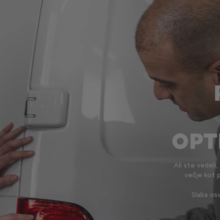
OPT
Ali ste vedeli
večje kot 
Slaba os