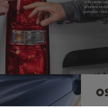
V ta namen va
vštetimi strošk
pomočjo Citroën
O