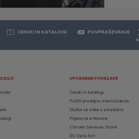
CENIKI IN KATALOGI
POVPRAŠEVANJE
VOZILO
UPORABNE POVEZAVE
vozilo
Ceniki in katalogi
Poišči prodajno mesto/servis
zilo
Služba za stike s strankami
zalogi
Prijava na e-Novice
Citroën Services Store
EU Data Act