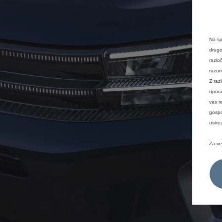
Na sp
drugo
razlo
razum
Z raz
upora
vas r
gospo
ustre
Za ve