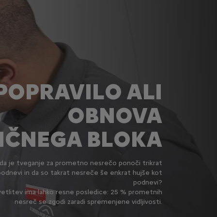
POPRAVILO ALI
OBNOVA
IČNEGA BLOKA
, da je tveganje za prometno nesrečo ponoči trikrat
podnevi in da so takrat nesreče še enkrat hujše kot
podnevi?
vetlitev ima lahko resne posledice: 25 % prometnih
nesreč se zgodi zaradi spremenjene vidljivosti.