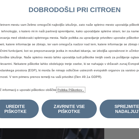
NAŠ
DOBRODOŠLI PRI CITROEN
Zane
Opoz
Dve
letnem mestu vam želimo omogočiti najboljšo izkušnjo, zato naše spletno mesto uporablja piškotk
vide
 tehnologijo, s katero mi in naši partnerji spremljamo, kako uporabljate spletne strani, ter za nam
Če ža
Če se
čevanja med obiskovalci spletnega mesta. Naše politika za upravljanje privolitev uporabe piškot
motno
se zg
Osvetlit
eti, katere informacije se zbirajo, ter vam omogoča nadzor nad tem, katere informacije se zbirajo i
optič
vam g
meglenk
ličnimi funkcijami, kot so prepoznavanje jezika in rezultati iskanja, se izboljša uporabnost in učinko
Tudi 
pregl
(vse 3 z
bniške izkušnje. Naše spletno mesto lahko uporablja tudi piškotke tretjih oseb za pošiljanje oglaso
vozil
Če se
vozilih
so iz
poobl
elevantni. Nekatere piškotke lahko obdelujejo tretje osebe, ki se nahajajo v državah zunaj Evrop
registrs
eleme
žaro
darskega prostora (EGP), ki morda še nimajo odločitve ustreznih evropskih organov za varstvo 
Izkoris
zlast
znosti. V tem primeru prenos temelji na vaši privolitvi (člen 49.1a GDPR).
posegom
znamke 
č informacij o uporabi piškotkov obiščite
Politika Piškotkov .
UREDITE
ZAVRNITE VSE
SPREJMITE
PIŠKOTKE
PIŠKOTKE
NADALJUJ
P