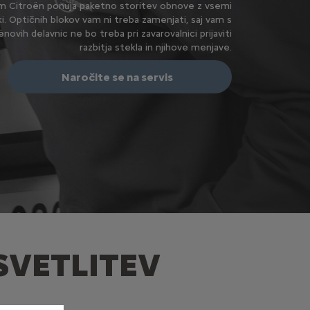
m Citroën ponuja paketno storitev obnove z vsemi
i. Optičnih blokov vam ni treba zamenjati, saj vam s
ovih delavnic ne bo treba pri zavarovalnici prijaviti
razbitja stekla in njihove menjave.
Naročite se na servis
SVETLITEV