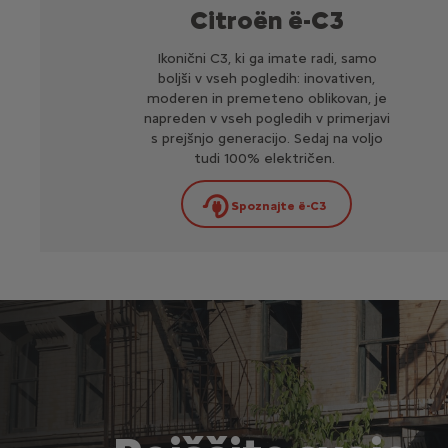
Citroën ë-C3
Ikonični C3, ki ga imate radi, samo
boljši v vseh pogledih: inovativen,
moderen in premeteno oblikovan, je
napreden v vseh pogledih v primerjavi
s prejšnjo generacijo. Sedaj na voljo
tudi 100% električen.
Spoznajte ë-C3