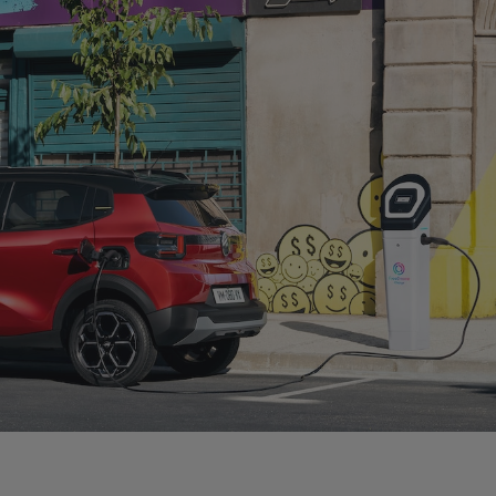
SKA VOZILA
 zamude,
V mestu ali na podeželju, sami ali z družino, uživajte v
agoceni čas z
vsestranskosti in udobju družinskih kombilimuzin v po
e CITROËN.
Citroën. Novi C4 i C4 X sta sedaj na voljo tudi v hibridn
električni izvedbi.
Odkrijte limuzine
Odkrijte vsa osebna vozila