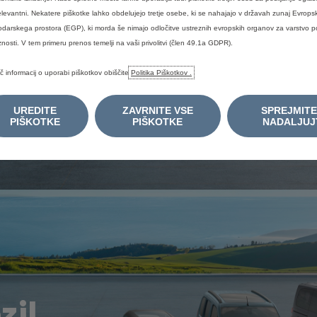
il
elevantni. Nekatere piškotke lahko obdelujejo tretje osebe, ki se nahajajo v državah zunaj Evrop
darskega prostora (EGP), ki morda še nimajo odločitve ustreznih evropskih organov za varstvo 
znosti. V tem primeru prenos temelji na vaši privolitvi (člen 49.1a GDPR).
o spremljalo pri
č informacij o uporabi piškotkov obiščite
Politika Piškotkov .
UREDITE
ZAVRNITE VSE
SPREJMITE
PIŠKOTKE
PIŠKOTKE
NADALJUJ
zil