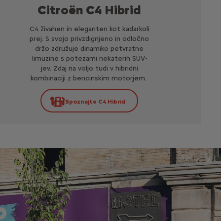
Citroën C4 Hibrid
C4 živahen in eleganten kot kadarkoli
prej. S svojo privzdignjeno in odločno
držo združuje dinamiko petvratne
limuzine s potezami nekaterih SUV-
jev. Zdaj na voljo tudi v hibridni
kombinaciji z bencinskim motorjem.
Spoznajte C4 Hibrid