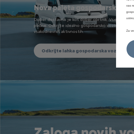
Nova paleta gospodarskih voz
vas r
gospo
ustre
Dober dostavnik je kot dober obrtnik. Vse zna, vse
počne. Odkrijte idealno gospodarsko vozilo, ki vas b
vsakodnevnih aktivnostih.
Za ve
Odkrijte lahka gospodarska vozila
Zaloga novih vo