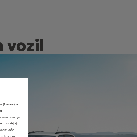
 vozil
e (Cookie) in
en
kov vam pomaga
n uporabljajo.
vitost vaše
v, ki so za