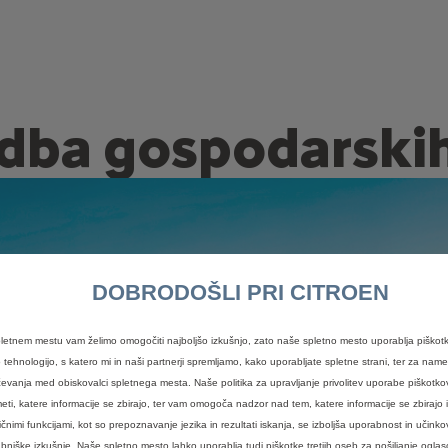
ba gospodarskih
DOBRODOŠLI PRI CITROEN
a
letnem mestu vam želimo omogočiti najboljšo izkušnjo, zato naše spletno mesto uporablja piškotk
 tehnologijo, s katero mi in naši partnerji spremljamo, kako uporabljate spletne strani, ter za nam
čevanja med obiskovalci spletnega mesta. Naše politika za upravljanje privolitev uporabe piškot
eti, katere informacije se zbirajo, ter vam omogoča nadzor nad tem, katere informacije se zbirajo i
ličnimi funkcijami, kot so prepoznavanje jezika in rezultati iskanja, se izboljša uporabnost in učinko
bniške izkušnje. Naše spletno mesto lahko uporablja tudi piškotke tretjih oseb za pošiljanje oglaso