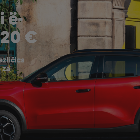
i ë-
120 €
zličica
 za