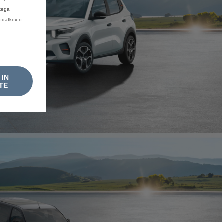
skega
podatkov o
 IN
TE