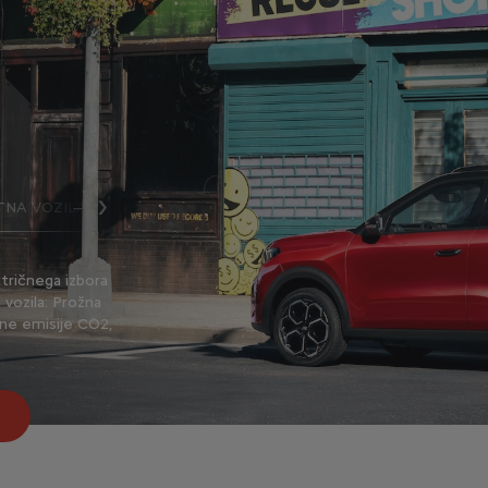
TNA VOZILA
LIMUZINE
SUV VOZILA
DRUŽIN
NADALJUJ
ktričnega izbora
Prometni zamaški, gost promet, prometne konice,
 vozila: Prožna
počasna vožnja ... Poznate to zgodbo? Prihranite dr
čne emisije CO2,
enim od modelov iz izbora mestnih malčkov znamk
Odkrijte mestna vozila
Odkrijte vsa vozila