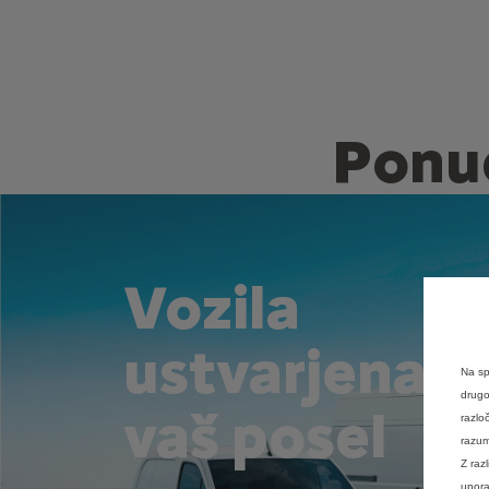
Ponud
Vozila
ustvarjena z
Na sp
drugo
vaš posel
razlo
razum
Z raz
upora