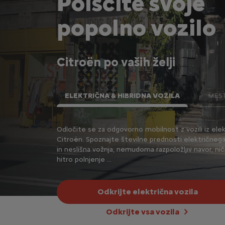
Poiščite svoje
popolno vozilo
Citroën po vaših želji
ELEKTRIČNA & HIBRIDNA VOZILA
MES
 tudi 7 ali 8
Odločite se za odgovorno mobilnost z vozili iz ele
ke CITROËN.
Citroën. Spoznajte številne prednosti električnega
in neslišna vožnja, nemudoma razpoložljiv navor, ni
hitro polnjenje …
Odkrijte električna vozila
Odkrijte vsa vozila