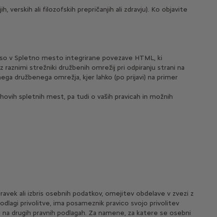
verskih ali filozofskih prepričanjih ali zdravju). Ko objavite
 so v Spletno mesto integrirane povezave HTML, ki
znimi strežniki družbenih omrežij pri odpiranju strani na
a družbenega omrežja, kjer lahko (po prijavi) na primer
hovih spletnih mest, pa tudi o vaših pravicah in možnih
avek ali izbris osebnih podatkov, omejitev obdelave v zvezi z
odlagi privolitve, ima posameznik pravico svojo privolitev
lji na drugih pravnih podlagah. Za namene, za katere se osebni