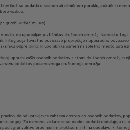
kov (kot so podatki o rasnem ali etničnem poreklu, političnih mnenjih, 
ebere vsakdo.
npr. gumbi »Všeč mi je«)
no mesto, ne uporabljamo vtičnikov družbenih omrežij. Namesto tega
. Integracija tovrstne povezave preprečuje neposredno povezavo z ra
lniku odpre okno, ki uporabnika usmeri na spletno mesto ustrezneg
nji uporabi vaših osebnih podatkov s strani družbenih omrežij in nji
 o varstvu podatkov posameznega družbenega omrežja.
pravico, da od upravljavca zahteva dostop do osebnih podatkov, popr
konski pogoji. Za namene, za katere se osebni podatki obdelujejo na p
 na podlagi privolitve pred njenim preklicem, niti na obdelavo, ki teme