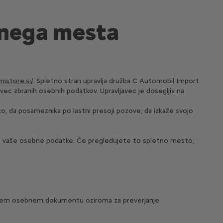
tnega mesta
istore.si/
. Spletno stran upravlja družba C Automobil Import
vec zbranih osebnih podatkov. Upravljavec je dosegljiv na
co, da posameznika po lastni presoji pozove, da izkaže svojo
mo vaše osebne podatke. Če pregledujete to spletno mesto,
 vašem osebnem dokumentu oziroma za preverjanje