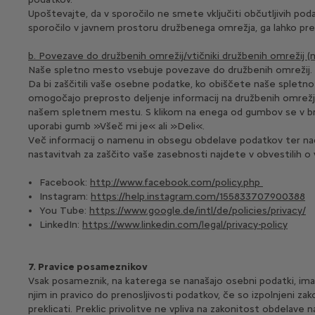
Upoštevajte, da v sporočilo ne smete vključiti občutljivih podat
sporočilo v javnem prostoru družbenega omrežja, ga lahko pr
b. Povezave do družbenih omrežij/vtičniki družbenih omrežij (
Naše spletno mesto vsebuje povezave do družbenih omrežij.
Da bi zaščitili vaše osebne podatke, ko obiščete naše splet
omogočajo preprosto deljenje informacij na družbenih omrežjih
našem spletnem mestu. S klikom na enega od gumbov se v brska
uporabi gumb »Všeč mi je« ali »Deli«.
Več informacij o namenu in obsegu obdelave podatkov ter nadalj
nastavitvah za zaščito vaše zasebnosti najdete v obvestilih
Facebook:
http://www.facebook.com/policy.php
Instagram:
https://help.instagram.com/155833707900388
You Tube:
https://www.google.de/intl/de/policies/privacy/
LinkedIn:
https://www.linkedin.com/legal/privacy-policy
7. Pravice posameznikov
Vsak posameznik, na katerega se nanašajo osebni podatki, ima 
njim in pravico do prenosljivosti podatkov, če so izpolnjeni za
preklicati. Preklic privolitve ne vpliva na zakonitost obdelave