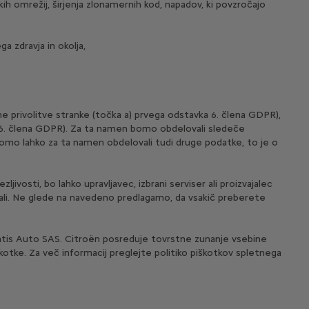
 omrežij, širjenja zlonamernih kod, napadov, ki povzročajo
a zdravja in okolja,
 privolitve stranke (točka a) prvega odstavka 6. člena GDPR),
ka 6. člena GDPR). Za ta namen bomo obdelovali sledeče
bomo lahko za ta namen obdelovali tudi druge podatke, to je o
ivosti, bo lahko upravljavec, izbrani serviser ali proizvajalec
vali. Ne glede na navedeno predlagamo, da vsakič preberete
lantis Auto SAS. Citroën posreduje tovrstne zunanje vsebine
kotke. Za več informacij preglejte politiko piškotkov spletnega