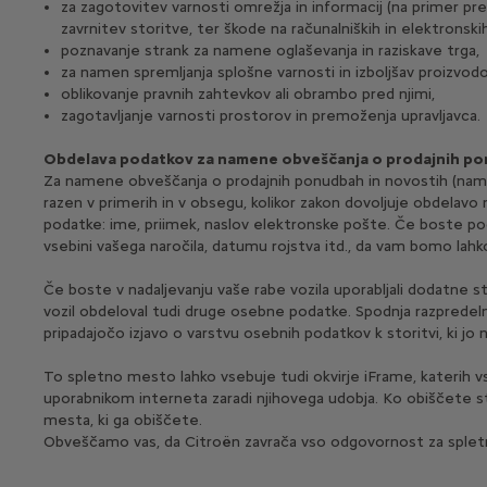
za zagotovitev varnosti omrežja in informacij (na primer p
zavrnitev storitve, ter škode na računalniških in elektronski
poznavanje strank za namene oglaševanja in raziskave trga,
za namen spremljanja splošne varnosti in izboljšav proizvodov
oblikovanje pravnih zahtevkov ali obrambo pred njimi,
zagotavljanje varnosti prostorov in premoženja upravljavca.
Obdelava podatkov za namene obveščanja o prodajnih pon
Za namene obveščanja o prodajnih ponudbah in novostih (namen
razen v primerih in v obsegu, kolikor zakon dovoljuje obdelav
podatke: ime, priimek, naslov elektronske pošte. Če boste pod
vsebini vašega naročila, datumu rojstva itd., da vam bomo lahko
Če boste v nadaljevanju vaše rabe vozila uporabljali dodatne sto
vozil obdeloval tudi druge osebne podatke. Spodnja razpredel
pripadajočo izjavo o varstvu osebnih podatkov k storitvi, ki jo 
To spletno mesto lahko vsebuje tudi okvirje iFrame, katerih v
uporabnikom interneta zaradi njihovega udobja. Ko obiščete str
mesta, ki ga obiščete.
Obveščamo vas, da Citroën zavrača vso odgovornost za spletne