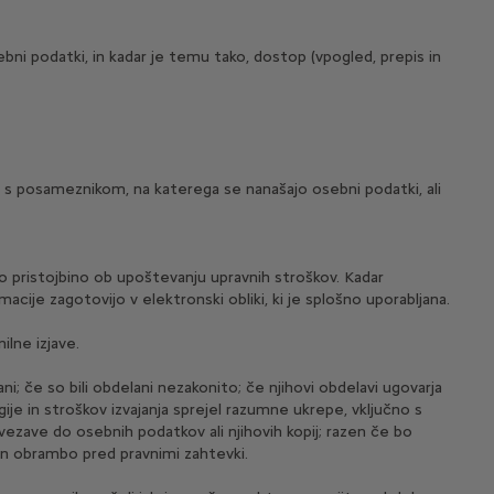
ebni podatki, in kadar je temu tako, dostop (vpogled, prepis in
i s posameznikom, na katerega se nanašajo osebni podatki, ali
o pristojbino ob upoštevanju upravnih stroškov. Kadar
ije zagotovijo v elektronski obliki, ki je splošno uporabljana.
ilne izjave.
i; če so bili obdelani nezakonito; če njihovi obdelavi ugovarja
ije in stroškov izvajanja sprejel razumne ukrepe, vključno s
ovezave do osebnih podatkov ali njihovih kopij; razen če bo
 in obrambo pred pravnimi zahtevki.