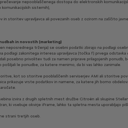
reprečevanje nepooblaščenega dostopa do elektronskih komunikacijskih
h komunikacijskih sistemih),
 in storitev upravljavca ali povezanih oseb z ozirom na zaščito javneg
udbah in novostih (marketing)
 neposrednega trženja) se osebni podatki zbirajo na podlagi osebne
o na podlagi zakonitega interesa upravljavca (točka f) prvega odstav
ali posebno privolitev tudi za namen priprave prilagojenih ponudb, 
 pošiljali le ponudbe, za katere menimo, da bi vas lahko zanimale.
ritve, kot so storitve pooblaščenih serviserjev AMI ali storitve povezlj
nica prikazuje vrste podatkov in namene, za katere jih bomo obdelo
naročate.
sebina izvira z drugih spletnih mest družbe Citroën ali skupine Stel
an, ki vsebuje okvirje iFrame, lahko ta spletna mesta uporabljajo piš
 strani tretjih oseb.