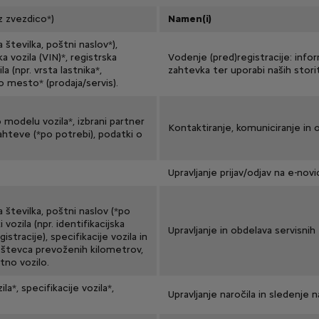
z zvezdico*)
Namen(i)
 številka, poštni naslov*),
ka vozila (VIN)*, registrska
Vodenje (pred)registracije: infor
a (npr. vrsta lastnika*,
zahtevka ter uporabi naših stor
o mesto* (prodaja/servis).
o modelu vozila*, izbrani partner
Kontaktiranje, komuniciranje in 
zahteve (*po potrebi), podatki o
Upravljanje prijav/odjav na e-novi
a številka, poštni naslov (*po
 vozila (npr. identifikacijska
Upravljanje in obdelava servisnih
istracije), specifikacije vozila in
k števca prevoženih kilometrov,
tno vozilo.
ila*, specifikacije vozila*,
Upravljanje naročila in sledenje n