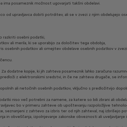
 pa ima posameznik možnost ugovarjati takšni obdelavi.
 od upravljavca dobiti potrditev, ali se v zvezi z njim obdelujejo os
do razkriti osebni podatki,
v ali merila, ki se uporabijo za določitev tega obdobja,
zbris osebnih podatkov ali omejitev obdelave osebnih podatkov v zvez
ščencu.
. Za dodatne kopije, ki jih zahteva posameznik lahko zaračuna razumn
edloži z elektronskimi sredstvi, in če ne zahteva drugače, se informac
olnih ali netočnih osebnih podatkov, vključno s predložitvijo dopoln
atki niso več potrebni za namene, za katere so bili zbrani ali obdelan
 Upravljavec bo v primeru zahteve ob upoštevanju razpoložljive tehnolog
e, seznanjeni z zahtevo za izbris ter od njih zahteval, naj izbrišejo p
a in obveščanja, izpolnjevanje zakonske obveznosti ali uveljavljanje