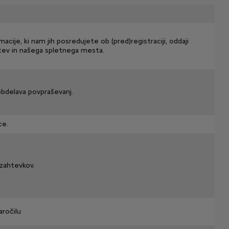
macije, ki nam jih posredujete ob (pred)registraciji, oddaji
itev in našega spletnega mesta.
obdelava povpraševanj.
ce.
 zahtevkov.
aročilu