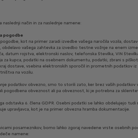
naslednji način in za naslednje namene:
nja pogodbe
ogodbe, kot na primer zaradi izvedbe vašega naročila vozila, dostave 
la, obdelavo vašega zahtevka za izvedbo testne vožnje na enem izm
ča, datum rojstva, elektronski naslov, telefonska številka, VIN števil
a za kupca, podatki na osebnem dokumentu, podatki, zbrani s piškotk
raj dostave, vsebina elektronskih sporočil in prometnih podatkov iz
tništva na vozilu.
anje podatkov obvezno, smo to storili zato, ker brez vaših podatkov 
ali pogodbena obveznost ali pa obveznost, ki je potrebna za sklenit
a odstavka 6. člena GDPR. Osebni podatki se lahko obdelujejo tudi n
zuje upravljavca, kot je na primer obvezna hramba dokumentacije.
 pravicami posameznikov, bomo lahko zgoraj navedene vrste osebnih po
ledeče namene: