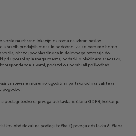
vozila na izbrano lokacijo oziroma na izbran naslov,
ed izbranih prodajnih mest in podobno. Za te namene bomo
ka vozila, obstoj pooblastilnega in delovnega razmerja do
i pri uporabi spletnega mesta, podatki o plačilnem sredstvu,
 korespondence z vami, podatki o uporabi ali poškodbah
vaši zahtevi ne moremo ugoditi ali pa tako od nas zahteva
ev pogodbe.
a podlagi točke c) prvega odstavka 6. člena GDPR, kolikor je
datkov obdelovali na podlagi točke f) prvega odstavka 6. člena