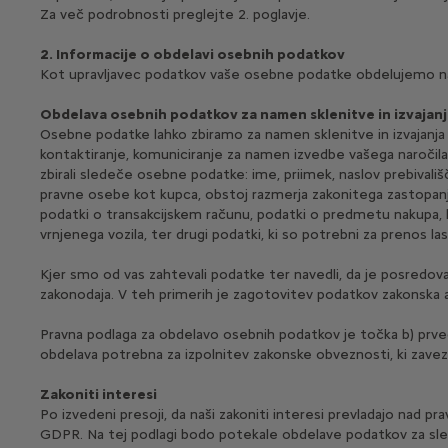
Za več podrobnosti preglejte 2. poglavje.
2. Informacije o obdelavi osebnih podatkov
Kot upravljavec podatkov vaše osebne podatke obdelujemo na 
Obdelava osebnih podatkov za namen sklenitve in izvaja
Osebne podatke lahko zbiramo za namen sklenitve in izvajanja p
kontaktiranje, komuniciranje za namen izvedbe vašega naroči
zbirali sledeče osebne podatke: ime, priimek, naslov prebivališ
pravne osebe kot kupca, obstoj razmerja zakonitega zastopanj
podatki o transakcijskem računu, podatki o predmetu nakupa, k
vrnjenega vozila, ter drugi podatki, ki so potrebni za prenos las
Kjer smo od vas zahtevali podatke ter navedli, da je posredov
zakonodaja. V teh primerih je zagotovitev podatkov zakonska 
Pravna podlaga za obdelavo osebnih podatkov je točka b) prveg
obdelava potrebna za izpolnitev zakonske obveznosti, ki zave
Zakoniti interesi
Po izvedeni presoji, da naši zakoniti interesi prevladajo nad
GDPR. Na tej podlagi bodo potekale obdelave podatkov za s