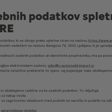
sebnih podatkov sple
ORE
atkov, ki se zbirajo preko spletne strani na naslovu
https://www.am
lovnim sedežem na naslovu Baragova 7E, 1000 Ljubljana, ki je upravlja
 pravilnosti osebnih podatkov ali identitete posameznika, ima pa pravi
egljiva elektronskem naslovu:
gdpr@c-automobil-import.si
.
mesta natančno preberete to izjavo, saj pojasnjuje, kako obdeluje
n obdelujemo različne vrste osebnih podatkov. To vključuje
 za nakup vozila;
a, za zagotovitev skladnosti med podatki na naročilu in podatki na
 garancijskega obdobja.