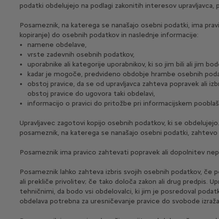
podatki obdelujejo na podlagi zakonitih interesov upravljavca,
Posameznik, na katerega se nanašajo osebni podatki, ima pravico
kopiranje) do osebnih podatkov in naslednje informacije:
namene obdelave,
vrste zadevnih osebnih podatkov,
uporabnike ali kategorije uporabnikov, ki so jim bili ali jim bo
kadar je mogoče, predvideno obdobje hrambe osebnih podatko
obstoj pravice, da se od upravljavca zahteva popravek ali i
obstoj pravice do ugovora taki obdelavi,
informacijo o pravici do pritožbe pri informacijskem poobla
Upravljavec zagotovi kopijo osebnih podatkov, ki se obdelujejo
posameznik, na katerega se nanašajo osebni podatki, zahtevo pr
Posameznik ima pravico zahtevati popravek ali dopolnitev nepop
Posameznik lahko zahteva izbris svojih osebnih podatkov, če pod
ali prekliče privolitev; če tako določa zakon ali drug predpis.
tehničnimi, da bodo vsi obdelovalci, ki jim je posredoval podatk
obdelava potrebna za uresničevanje pravice do svobode izražanj