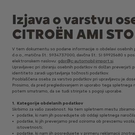
Izjava o varstvu o
CITROËN AMI ST
V tem dokumentu so podane informacije o obdelavi osebnih pod
d.o.o., matična št.: 5934737000, davčna št.: SI 59925680 s pos
elektronskem naslovu:
gdpr@c-automobil-import.si
.
Upravljavec pri zbiranju osebnih podatkov ni dolžan preverjati
identiteto zaradi ugotavljanja točnosti podatkov.
Pooblaščena oseba za varstvo podatkov pri upravljavcu je dos
Prosimo, da pred pregledovanjem in uporabo tega spletnega 
potem smatramo, da se tudi strinjate s pogoji uporabe.
1. Kategorije obdelanih podatkov
Skrbimo za vašo zasebnost. Na tem spletnem mestu zbiramo i
podatke, ki nam jih posredujete ob oddaji spletnega naročila
podatke, ki jih preverjamo pred oziroma ob prevzemu vozil
istovetnosti;
podatke, ki nam jih posredujete v primeru reklamacij znotraj