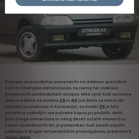
Pozneje se je podjetje preusmerilo na izdelavo specialnih
vozil in kmetijske mehanizacije, na razvoj ter izdelavo
posameznih avotmobilskih sklopov. Med njimi tudi sestavne
dele in pakete za modela
CX
in
AX
(od delov za motor do
elementov podvozja in karoserije), za model
ZX
je bilo
potrebno zadovljiti vse potrebe kupca po pedalih, delih
pretičnega mehanizma in nekaj deset ostalih elementov.
Konec osemdesetih let je pomemben tudi zaradi uspelih
prebojev k drugim avtomobilskim proizvajalcem, predvsem k
družbi BMW.