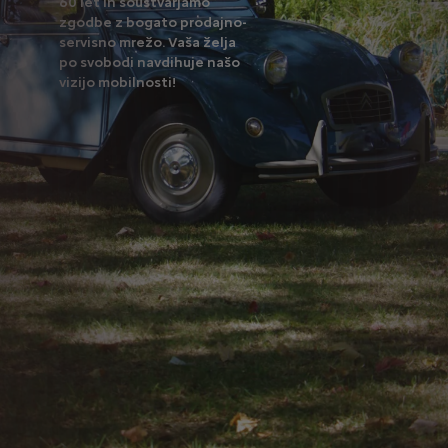
60 let in soustvarjamo
zgodbe z bogato prodajno-
servisno mrežo. Vaša želja
po svobodi navdihuje našo
vizijo mobilnosti!