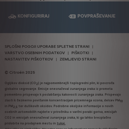
KONFIGURIRAJ
POVPRAŠEVANJE
SPLOŠNI POGOJI UPORABE SPLETNE STRANI
VARSTVO OSEBNIH PODATKOV
PIŠKOTKI
NASTAVITEV PIŠKOTKOV
ZEMLJEVID STRANI
Citroën 2025
Ogljikov dioksid (CO
) je najpomembnejši toplogredni plin, ki povzroča
2
globalno segrevanje. Emisije onesnaževal zunanjega zraka iz prometa
pomembno prispevajo k poslabšanju kakovosti zunanjega zraka. Prispevajo
zlasti k čezmerno povišanim koncentracijam prizemnega ozona, delcev PM
10
in PM
ter dušikovih oksidov. Podrobne okoljske informacije o novih
2,5
osebnih avtomobilih najdete v priročniku o varčni porabi goriva, emisijah
CO2 in emisijah onesnaževal zunanjega zraka, ki ga lahko brezplačno
pridobite na prodajnem mestu in
tukaj.