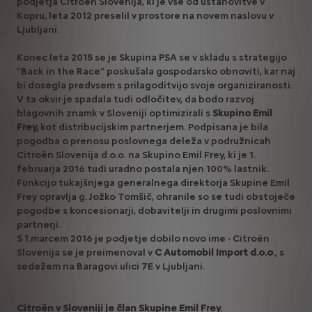
podjetja Citroën Slovenija, ki je vse od ustanovitve v
Kopru, leta 2012 preselil v prostore na novem naslovu v
Ljubljani.
Konec leta 2015 se je Skupina PSA se v skladu s strategijo
"Back in the Race" poskušala gospodarsko obnoviti, kar naj
bi dosegla predvsem s prilagoditvijo svoje organiziranosti.
V ta okvir je spadala tudi odločitev, da bodo razvoj
blagovnih znamk v Sloveniji optimizirali s
Skupino Emil
Frey,
kot distribucijskim partnerjem. Podpisana je bila
pogodba o prenosu poslovnega deleža v podružnicah
Citroën Slovenija d.o.o. na Skupino Emil Frey, ki je 1.
februarja 2016 tudi uradno postala njen 100% lastnik.
Funkcijo tukajšnjega generalnega direktorja Skupine Emil
Frey opravlja g. Jožko Tomšič, ohranile so se tudi obstoječe
pogodbe s koncesionarji, dobavitelji in drugimi poslovnimi
partnerji.
S 1.marcem 2016 je podjetje dobilo novo ime - Citroën
Slovenija se je preimenoval v
C Automobil Import d.o.o
., s
sedežem na Baragovi ulici 7E v Ljubljani.
Citroën v Sloveniji je član Skupine Emil Frey.