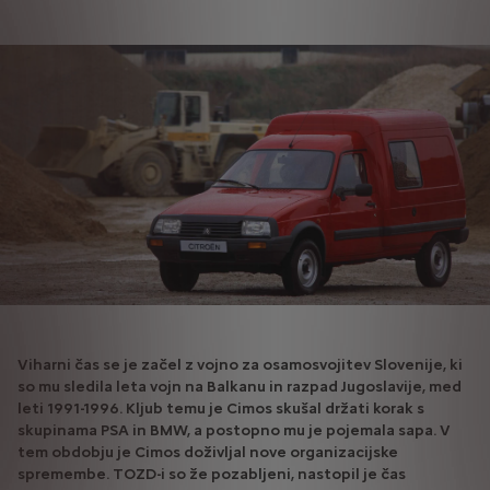
Viharni čas se je začel z vojno za osamosvojitev Slovenije, ki
so mu sledila leta vojn na Balkanu in razpad Jugoslavije, med
leti 1991-1996. Kljub temu je Cimos skušal držati korak s
skupinama PSA in BMW, a postopno mu je pojemala sapa. V
tem obdobju je Cimos doživljal nove organizacijske
spremembe. TOZD-i so že pozabljeni, nastopil je čas