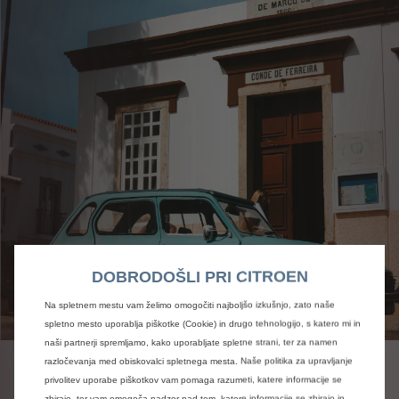
DOBRODOŠLI PRI CITROEN
Na spletnem mestu vam želimo omogočiti najboljšo izkušnjo, zato naše
spletno mesto uporablja piškotke (Cookie) in drugo tehnologijo, s katero mi in
naši partnerji spremljamo, kako uporabljate spletne strani, ter za namen
razločevanja med obiskovalci spletnega mesta. Naše politika za upravljanje
privolitev uporabe piškotkov vam pomaga razumeti, katere informacije se
V začetku sedemdesetih let prejšnjega stoletja, je Tomosu
zbirajo, ter vam omogoča nadzor nad tem, katere informacije se zbirajo in