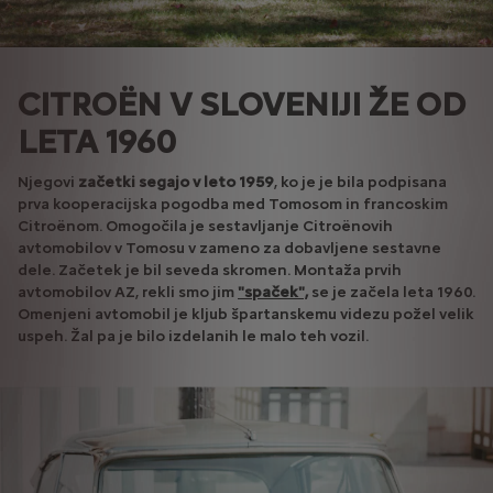
CITROËN V SLOVENIJI ŽE OD
LETA 1960
Njegovi
začetki segajo v leto 1959
, ko je je bila podpisana
prva kooperacijska pogodba med Tomosom in francoskim
Citroënom. Omogočila je sestavljanje Citroënovih
avtomobilov v Tomosu v zameno za dobavljene sestavne
dele. Začetek je bil seveda skromen. Montaža prvih
avtomobilov AZ, rekli smo jim
"spaček",
se je začela leta 1960.
Omenjeni avtomobil je kljub špartanskemu videzu požel velik
uspeh. Žal pa je bilo izdelanih le malo teh vozil.