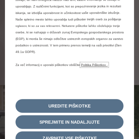
zaradi istočasnih vlaganj v program motociklov in ostale
uporabljajo. Z različnimi funkcijami, kot so prepoznavanje jezika in rezultati
programe začelo primanjkovati sredstev. To je pospešilo
iskanja, se izboljša uporabnost in učinkovitost vaše uporabniške izkušnje.
uresničitev zamisli o skupnih vlaganjih s podjetjem Citroën
Naše spletno mesto lahko uporablja tudi piškotke tretjih oseb za pošiljanje
(in drugimi podjetji) v avtomobilsko proizvodnjo. Citroën je
oglasov, ki so za vas relevantni. Nekatere piškotke lahko obdelujejo tretje
postal 49 % lastnik novega podjetja, Tomos 33 % in Iskra 18
osebe, ki se nahajajo v državah zunaj Evropskega gospodarskega prostora
%. Novo podjetje so poimenovali
"CIMOS"
(link na zgodovino
(EGP), ki morda še nimajo odločitve ustreznih evropskih organov za varstvo
od Cimosu – dodaten dokument) (kot sestavljenko iz besed
CITROËN in TOMOS). Po podpisu in registraciji pogodbe
podatkov o ustreznosti. V tem primeru prenos temelji na vaši privolitvi (člen
Cimos 1. oktobra 1972 začne samostojno življenje.
49.1a GDPR).
Cimos je v letih od 1972 do 1984 sestavil okoli 90.000
avtomobilov, predvsem modele kot
Za več informacij o uporabi piškotkov obiščite
Politika Piškotkov .
so
Spaček
,
Diane
,
Ami
in
GS
.
UREDITE PIŠKOTKE
SPREJMITE IN NADALJUJTE
ZAVRNITE VSE PIŠKOTKE