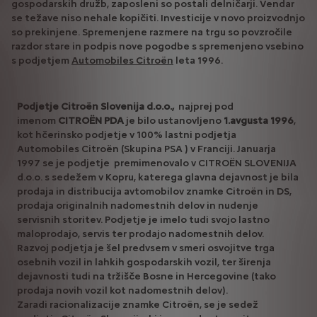
gospodarskih družb, zaposleni so postali delničarji. Vendar
se težave niso nehale kopičiti. Investicije v novo proizvodnjo
so prekinjene. Spremenjene razmere na trgu so povzročile
razdor stare in podpis nove pogodbe s spremenjeno vsebino
s podjetjem
Automobiles Citroën
leta 1996.
Podjetje Citroën Slovenija d.o.o.,
najprej pod
imenom
CITROËN PDA
je bilo ustanovljeno
1.avgusta 1996
,
kot hčerinsko podjetje v 100% lastni podjetja
Automobiles Citroën (Skupina PSA ) v Franciji. Januarja
1997 se je podjetje premimenovalo v CITROËN SLOVENIJA
d.o.o. s sedežem v Kopru, katerega glavna dejavnost je bila
prodaja in distribucija avtomobilov znamke Citroën in DS,
prodaja originalnih nadomestnih delov in nudenje
servisnih storitev. Podjetje je imelo tudi svojo lastno
maloprodajo, servis ter prodajo nadomestnih delov.
Razvoj podjetja je šel predvsem v smeri osvojitve trga
osebnih vozil in lahkih gospodarskih vozil, ter širenja
dejavnosti tudi na tržišče Bosne in Hercegovine (tako
prodaja novih vozil kot nadomestnih delov).
Zaradi racionalizacije znamke Citroën, se je sedež