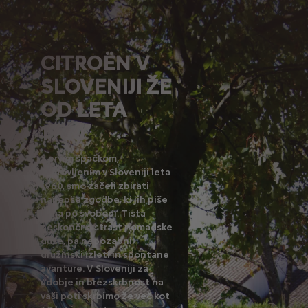
CITROËN V
SLOVENIJI ŽE
OD LETA
1960
S prvim spačkom,
sestavljenim v Sloveniji leta
1960, smo začeli zbirati
najlepše zgodbe, ki jih piše
želja po svobodi. Tista
neskončna strast nomadske
duše, pa nepozabni
družinski izleti in spontane
avanture. V Sloveniji za
udobje in brezskrbnost na
vaši poti skrbimo že več kot